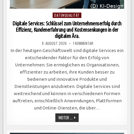
Posted
DATENQUALITÄT
in
Digitale Services: Schlüssel zum Unternehmenserfolg durch
Effizienz, Kundenerfahrung und Kostensenkungen in der
digitalen Ära.
ZU
8. AUGUST 2026
1 KOMMENTAR
DIGITALE
SERVICES:
In der heutigen Geschäftswelt sind digitale Services ein
SCHLÜSSEL
ZUM
entscheidender Faktor für den Erfolg von
UNTERNEHMENSERFOLG
DURCH
Unternehmen. Sie ermöglichen es Organisationen,
EFFIZIENZ,
KUNDENERFAHRUNG
effizienter zu arbeiten, ihre Kunden besser zu
UND
KOSTENSENKUNGEN
bedienen und innovative Produkte und
IN
DER
Dienstleistungen anzubieten. Digitale Services sind
DIGITALEN
ÄRA.
weitreichend und können in verschiedenen Formen
auftreten, einschließlich Anwendungen, Plattformen
und Online-Diensten, die über…
DIGITALE
WEITER ...
SERVICES:
SCHLÜSSEL
ZUM
UNTERNEHMENSERFOLG