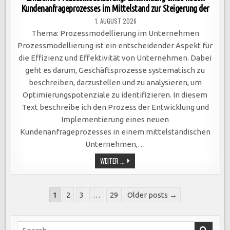
Kundenanfrageprozesses im Mittelstand zur Steigerung der
1. AUGUST 2026
Thema: Prozessmodellierung im Unternehmen
Prozessmodellierung ist ein entscheidender Aspekt für
die Effizienz und Effektivität von Unternehmen. Dabei
geht es darum, Geschäftsprozesse systematisch zu
beschreiben, darzustellen und zu analysieren, um
Optimierungspotenziale zu identifizieren. In diesem
Text beschreibe ich den Prozess der Entwicklung und
Implementierung eines neuen
Kundenanfrageprozesses in einem mittelständischen
Unternehmen,…
EFFIZIENTE
WEITER ...
PROZESSMODELLIERUNG:
ENTWICKLUNG
EINES
NEUEN
Seitennummerierung
KUNDENANFRAGEPROZESSES
1
2
3
…
29
Older posts →
IM
der
MITTELSTAND
ZUR
Beiträge
STEIGERUNG
DER
Search