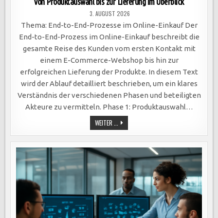
von Produktauswahl bis zur Lieferung im Überblick
3. AUGUST 2026
Thema: End-to-End-Prozesse im Online-Einkauf Der
End-to-End-Prozess im Online-Einkauf beschreibt die
gesamte Reise des Kunden vom ersten Kontakt mit
einem E-Commerce-Webshop bis hin zur
erfolgreichen Lieferung der Produkte. In diesem Text
wird der Ablauf detailliert beschrieben, um ein klares
Verständnis der verschiedenen Phasen und beteiligten
Akteure zu vermitteln. Phase 1: Produktauswahl…
EFFIZIENTER
WEITER ...
ONLINE-
EINKAUF:
DER
KOMPLETTE
END-
TO-
END-
PROZESS
VON
PRODUKTAUSWAHL
BIS
ZUR
LIEFERUNG
IM
ÜBERBLICK