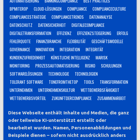
AUTOMATISIERUNG
BANKINGCOMPLIANCE
BEST PRACTICES
BPMITEROP
CLOUD-LÖSUNGEN
COMPLIANCE
COMPLIANCECULTURE
COMPLIANCESTRATEGIE
COMPLIANCETRENDS
DATENANALYSE
DATENSCHUTZ
DATENSICHERHEIT
DIGITALECOMPLIANCE
DIGITALETRANSFORMATION
EFFIZIENZ
EFFIZIENZSTEIGERUNG
ERFOLG
FEHLERQUOTE
FINANZBRANCHE
FLEXIBILITÄT
GESCHÄFTSMODELLE
GOVERNANCE
INNOVATION
INTEGRATION
INTEGRITÄT
KUNDENZUFRIEDENHEIT
KÜNSTLICHE INTELLIGENZ
MARISK
MONITORING
PROZESSAUTOMATISIERUNG
RISIKO
SCHULUNGEN
SOFTWARELÖSUNGEN
TECHNOLOGIE
TECHNOLOGIEN
TOLERANT SOFTWARE
TONEFROMTHETOP
TOOLS
TRANSFORMATION
UNTERNEHMEN
UNTERNEHMENSKULTUR
WETTBEWERBSFÄHIGKEIT
WETTBEWERBSVORTEIL
ZUKUNFTDERCOMPLIANCE
ZUSAMMENARBEIT
Diese Webseite enthält Inhalte und Medien, die ganz
oder teilweise KI-unterstützt erstellt oder
bearbeitet wurden. Namen, Personenabbildungen und
Beispiele dienen – sofern nicht ausdrücklich anders