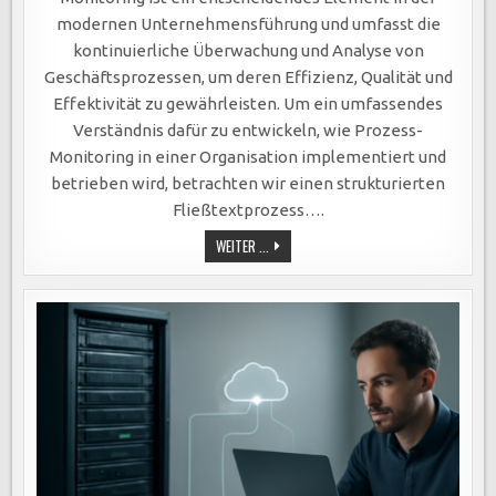
modernen Unternehmensführung und umfasst die
kontinuierliche Überwachung und Analyse von
Geschäftsprozessen, um deren Effizienz, Qualität und
Effektivität zu gewährleisten. Um ein umfassendes
Verständnis dafür zu entwickeln, wie Prozess-
Monitoring in einer Organisation implementiert und
betrieben wird, betrachten wir einen strukturierten
Fließtextprozess….
EFFIZIENTES
WEITER ...
PROZESS-
MONITORING:
SCHLÜSSEL
ZUR
KONTINUIERLICHEN
ANALYSE
UND
VERBESSERUNG
VON
GESCHÄFTSPROZESSEN
IN
UNTERNEHMEN