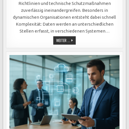
Richtlinien und technische Schutzmaßnahmen
zuverlässig ineinandergreifen. Besonders in
dynamischen Organisationen entsteht dabei schnell
Komplexität: Daten werden an unterschiedlichen
Stellen erfasst, in verschiedenen Systemen…
DATEN-
WEITER ...
COMPLIANCE
–
SO
GELINGT
DIE
UMSETZUNG
MIT
LOW-
CODE-
PLATTFORMEN