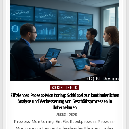
DURCH
EFFIZIENZ,
KUNDENERFAHRUNG
UND
KOSTENSENKUNGEN
IN
DER
DIGITALEN
ÄRA.
Posted
SO GEHT ERFOLG
in
Effizientes Prozess-Monitoring: Schlüssel zur kontinuierlichen
Analyse und Verbesserung von Geschäftsprozessen in
Unternehmen
7. AUGUST 2026
Prozess-Monitoring: Ein Fließtextprozess Prozess-
Monitoring ist ein entscheidendes Element in der