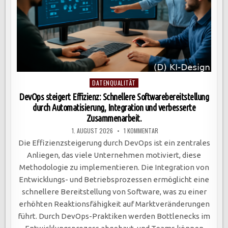
Posted
DATENQUALITÄT
in
DevOps steigert Effizienz: Schnellere Softwarebereitstellung
durch Automatisierung, Integration und verbesserte
Zusammenarbeit.
ZU
1. AUGUST 2026
1 KOMMENTAR
DEVOPS
STEIGERT
Die Effizienzsteigerung durch DevOps ist ein zentrales
EFFIZIENZ:
SCHNELLERE
Anliegen, das viele Unternehmen motiviert, diese
SOFTWAREBEREITSTELLUNG
DURCH
Methodologie zu implementieren. Die Integration von
AUTOMATISIERUNG,
INTEGRATION
Entwicklungs- und Betriebsprozessen ermöglicht eine
UND
VERBESSERTE
schnellere Bereitstellung von Software, was zu einer
ZUSAMMENARBEIT.
erhöhten Reaktionsfähigkeit auf Marktveränderungen
führt. Durch DevOps-Praktiken werden Bottlenecks im