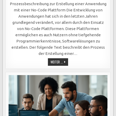
Prozessbeschreibung zur Erstellung einer Anwendung
mit einer No-Code Plattform Die Entwicklung von
Anwendungen hat sich in den letzten Jahren
grundlegend verändert, vor allem durch den Einsatz
von No-Code Plattformen. Diese Plattformen
ermöglichen es auch Nutzern ohne tiefgehende
Programmierkenntnisse, Softwarelösungen zu
erstellen. Der folgende Text beschreibt den Prozess
der Erstellung einer…
PROZESS
WEITER ...
ZUR
ANWENDUNGSERSTELLUNG
MIT
NO-
CODE
PLATTFORMEN:
VON
DER
BEDARFSANALYSE
BIS
ZUR
UI-
GESTALTUNG