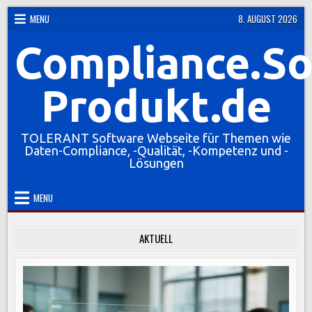
Skip
MENU
8. AUGUST 2026
to
Compliance.So
content
Produkt.de
TOLERANT Software Webseite für Themen wie
Daten-Compliance, -Qualität, -Kompetenz und -
Lösungen
MENU
AKTUELL