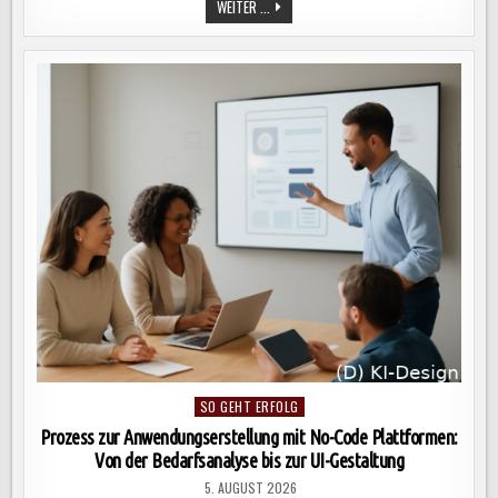
COMPLIANCE-
WEITER ...
ANFORDERUNGEN
IM
EDGE
COMPUTING:
SCHLÜSSEL
ZU
DATENSCHUTZ,
KUNDENTRUST
UND
INTEGRER
DATENVERARBEITUNG
Posted
SO GEHT ERFOLG
in
Prozess zur Anwendungserstellung mit No-Code Plattformen:
Von der Bedarfsanalyse bis zur UI-Gestaltung
5. AUGUST 2026