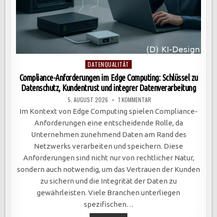
Posted
DATENQUALITÄT
in
Compliance-Anforderungen im Edge Computing: Schlüssel zu
Datenschutz, Kundentrust und integrer Datenverarbeitung
ZU
5. AUGUST 2026
1 KOMMENTAR
COMPLIANCE-
ANFORDERUNGEN
Im Kontext von Edge Computing spielen Compliance-
IM
EDGE
Anforderungen eine entscheidende Rolle, da
COMPUTING:
SCHLÜSSEL
Unternehmen zunehmend Daten am Rand des
ZU
DATENSCHUTZ,
Netzwerks verarbeiten und speichern. Diese
KUNDENTRUST
UND
Anforderungen sind nicht nur von rechtlicher Natur,
INTEGRER
DATENVERARBEITUNG
sondern auch notwendig, um das Vertrauen der Kunden
zu sichern und die Integrität der Daten zu
gewährleisten. Viele Branchen unterliegen
spezifischen…