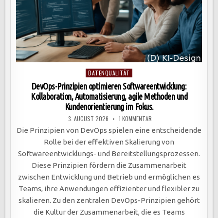
Posted
DATENQUALITÄT
in
DevOps-Prinzipien optimieren Softwareentwicklung:
Kollaboration, Automatisierung, agile Methoden und
Kundenorientierung im Fokus.
ZU
3. AUGUST 2026
1 KOMMENTAR
DEVOPS-
PRINZIPIEN
Die Prinzipien von DevOps spielen eine entscheidende
OPTIMIEREN
SOFTWAREENTWICKLUNG:
Rolle bei der effektiven Skalierung von
KOLLABORATION,
AUTOMATISIERUNG,
Softwareentwicklungs- und Bereitstellungsprozessen.
AGILE
METHODEN
Diese Prinzipien fördern die Zusammenarbeit
UND
KUNDENORIENTIERUNG
zwischen Entwicklung und Betrieb und ermöglichen es
IM
FOKUS.
Teams, ihre Anwendungen effizienter und flexibler zu
skalieren. Zu den zentralen DevOps-Prinzipien gehört
die Kultur der Zusammenarbeit, die es Teams