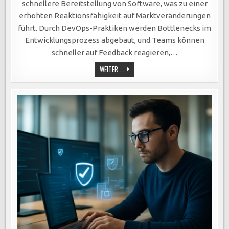
schnellere Bereitstellung von Software, was zu einer
erhöhten Reaktionsfähigkeit auf Marktveränderungen
führt. Durch DevOps-Praktiken werden Bottlenecks im
Entwicklungsprozess abgebaut, und Teams können
schneller auf Feedback reagieren,…
DEVOPS
WEITER ...
STEIGERT
EFFIZIENZ:
SCHNELLERE
SOFTWAREBEREITSTELLUNG
DURCH
AUTOMATISIERUNG,
INTEGRATION
UND
VERBESSERTE
ZUSAMMENARBEIT.