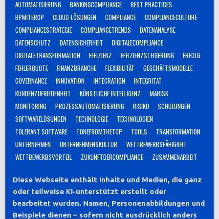
AUTOMATISIERUNG
BANKINGCOMPLIANCE
BEST PRACTICES
BPMITEROP
CLOUD-LÖSUNGEN
COMPLIANCE
COMPLIANCECULTURE
COMPLIANCESTRATEGIE
COMPLIANCETRENDS
DATENANALYSE
DATENSCHUTZ
DATENSICHERHEIT
DIGITALECOMPLIANCE
DIGITALETRANSFORMATION
EFFIZIENZ
EFFIZIENZSTEIGERUNG
ERFOLG
FEHLERQUOTE
FINANZBRANCHE
FLEXIBILITÄT
GESCHÄFTSMODELLE
GOVERNANCE
INNOVATION
INTEGRATION
INTEGRITÄT
KUNDENZUFRIEDENHEIT
KÜNSTLICHE INTELLIGENZ
MARISK
MONITORING
PROZESSAUTOMATISIERUNG
RISIKO
SCHULUNGEN
SOFTWARELÖSUNGEN
TECHNOLOGIE
TECHNOLOGIEN
TOLERANT SOFTWARE
TONEFROMTHETOP
TOOLS
TRANSFORMATION
UNTERNEHMEN
UNTERNEHMENSKULTUR
WETTBEWERBSFÄHIGKEIT
WETTBEWERBSVORTEIL
ZUKUNFTDERCOMPLIANCE
ZUSAMMENARBEIT
Diese Webseite enthält Inhalte und Medien, die ganz
oder teilweise KI-unterstützt erstellt oder
bearbeitet wurden. Namen, Personenabbildungen und
Beispiele dienen – sofern nicht ausdrücklich anders