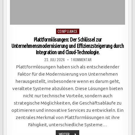
Posted
COMPLIANCE
in
Plattformlösungen: Der Schlüssel zur
Unternehmensmodernisierung und Effizienzsteigerung durch
Integration und Cloud-Technologie.
ZU
23. JULI 2026
1 KOMMENTAR
PLATTFORMLÖSUNGEN:
DER
Plattformlösungen haben sich als entscheidender
SCHLÜSSEL
ZUR
Faktor für die Modernisierung von Unternehmen
UNTERNEHMENSMODERNISIE
UND
herausgestellt, insbesondere wenn es darum geht,
EFFIZIENZSTEIGERUNG
DURCH
veraltete Systeme abzulösen. Diese Lösungen bieten
INTEGRATION
UND
nicht nur technische Vorteile, sondern auch
CLOUD-
TECHNOLOGIE.
strategische Möglichkeiten, die Geschäftsabläufe zu
optimieren und innovative Services zu entwickeln. Ein
zentrales Merkmal von Plattformlösungen ist ihre
Fähigkeit, unterschiedliche Systeme…
PLATTFORMLÖSUNGEN:
WEITER ...