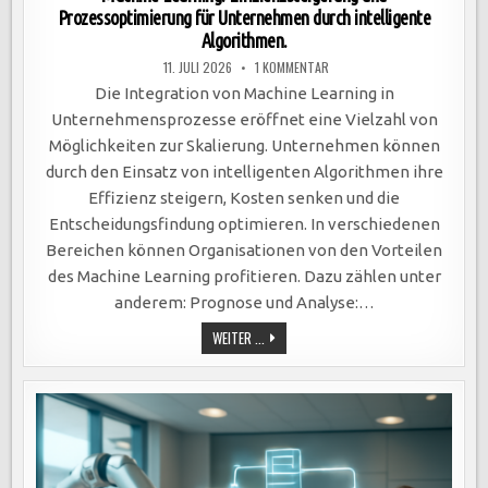
Prozessoptimierung für Unternehmen durch intelligente
Algorithmen.
ZU
11. JULI 2026
1 KOMMENTAR
MACHINE
LEARNING:
Die Integration von Machine Learning in
EFFIZIENZSTEIGERUNG
UND
Unternehmensprozesse eröffnet eine Vielzahl von
PROZESSOPTIMIERUNG
FÜR
Möglichkeiten zur Skalierung. Unternehmen können
UNTERNEHMEN
DURCH
durch den Einsatz von intelligenten Algorithmen ihre
INTELLIGENTE
ALGORITHMEN.
Effizienz steigern, Kosten senken und die
Entscheidungsfindung optimieren. In verschiedenen
Bereichen können Organisationen von den Vorteilen
des Machine Learning profitieren. Dazu zählen unter
anderem: Prognose und Analyse:…
MACHINE
WEITER ...
LEARNING:
EFFIZIENZSTEIGERUNG
UND
PROZESSOPTIMIERUNG
FÜR
UNTERNEHMEN
DURCH
INTELLIGENTE
ALGORITHMEN.