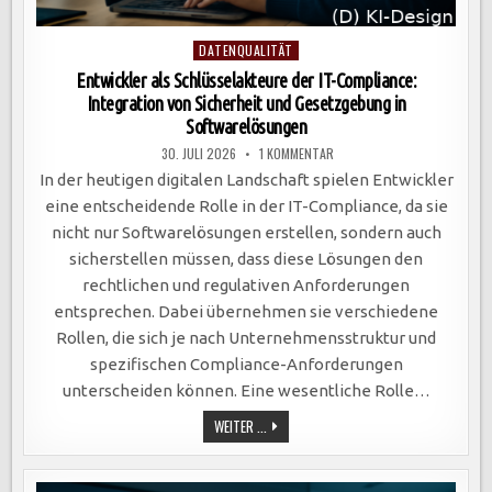
Posted
DATENQUALITÄT
in
Entwickler als Schlüsselakteure der IT-Compliance:
Integration von Sicherheit und Gesetzgebung in
Softwarelösungen
ZU
30. JULI 2026
1 KOMMENTAR
ENTWICKLER
ALS
In der heutigen digitalen Landschaft spielen Entwickler
SCHLÜSSELAKTEURE
DER
eine entscheidende Rolle in der IT-Compliance, da sie
IT-
COMPLIANCE:
nicht nur Softwarelösungen erstellen, sondern auch
INTEGRATION
VON
sicherstellen müssen, dass diese Lösungen den
SICHERHEIT
UND
rechtlichen und regulativen Anforderungen
GESETZGEBUNG
IN
entsprechen. Dabei übernehmen sie verschiedene
SOFTWARELÖSUNGEN
Rollen, die sich je nach Unternehmensstruktur und
spezifischen Compliance-Anforderungen
unterscheiden können. Eine wesentliche Rolle…
ENTWICKLER
WEITER ...
ALS
SCHLÜSSELAKTEURE
DER
IT-