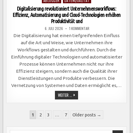
Posted
ABLOGGER
DATENQUALITÄT
in
Digitalisierung revolutioniert Unternehmensworkflows:
Effizienz, Automatisierung und Cloud-Technologien erhöhen
Produktivität und
ZU
6. JULI 2026
1 KOMMENTAR
DIGITALISIERUNG
REVOLUTIONIERT
Die Digitalisierung hat einen tiefgreifenden Einfluss
UNTERNEHMENSWORKFLOWS:
EFFIZIENZ,
auf die Art und Weise, wie Unternehmen ihre
AUTOMATISIERUNG
UND
Workflows gestalten und durchführen. Durch die
CLOUD-
TECHNOLOGIEN
Einführung digitaler Technologien und automatisierter
ERHÖHEN
PRODUKTIVITÄT
Prozesse können Unternehmen nicht nur ihre
UND
Effizienz steigern, sondern auch die Qualität ihrer
Dienstleistungen und Produkte verbessern. Die
Vernetzung von Systemen und Daten ermöglicht es,…
DIGITALISIERUNG
WEITER ...
REVOLUTIONIERT
UNTERNEHMENSWORKFLOWS:
EFFIZIENZ,
AUTOMATISIERUNG
Seitennummerierung
UND
1
2
3
…
7
Older posts →
CLOUD-
der
TECHNOLOGIEN
ERHÖHEN
Beiträge
PRODUKTIVITÄT