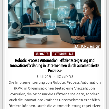
Posted
ABLOGGER
DATENQUALITÄT
in
Robotic Process Automation: Effizienzsteigerung und
Innovationsförderung in Unternehmen durch automatisierte
Prozesse
ZU
8. JULI 2026
1 KOMMENTAR
ROBOTIC
PROCESS
Die Implementierung von Robotic Process Automation
AUTOMATION:
EFFIZIENZSTEIGERUNG
(RPA) in Organisationen bietet eine Vielzahl von
UND
INNOVATIONSFÖRDERUNG
Vorteilen, die nicht nur die Effizienz steigern, sondern
IN
UNTERNEHMEN
auch die Innovationskraft der Unternehmen erheblich
DURCH
AUTOMATISIERTE
fördern können. Durch die Automatisierung repetitiver
PROZESSE