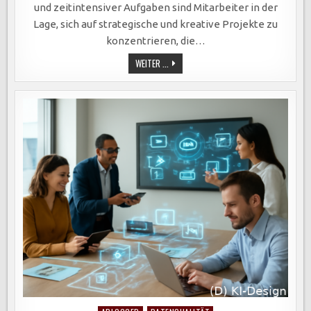
und zeitintensiver Aufgaben sind Mitarbeiter in der
Lage, sich auf strategische und kreative Projekte zu
konzentrieren, die…
ROBOTIC
WEITER ...
PROCESS
AUTOMATION:
EFFIZIENZSTEIGERUNG
UND
INNOVATIONSFÖRDERUNG
IN
UNTERNEHMEN
DURCH
AUTOMATISIERTE
PROZESSE