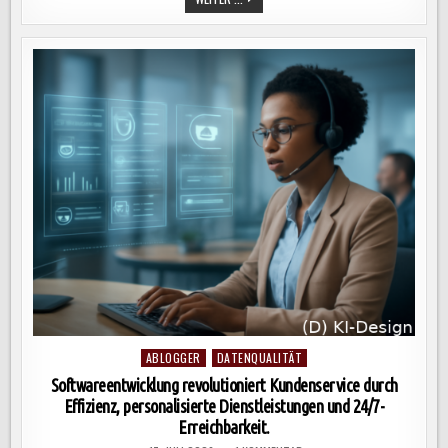
DER
SCHLÜSSEL
ZUR
UNTERNEHMENSMODERNISIERUNG
UND
EFFIZIENZSTEIGERUNG
DURCH
INTEGRATION
UND
CLOUD-
TECHNOLOGIE.
Posted
ABLOGGER
DATENQUALITÄT
in
Softwareentwicklung revolutioniert Kundenservice durch
Effizienz, personalisierte Dienstleistungen und 24/7-
Erreichbarkeit.