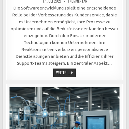
ZU
17. JULI 2026
1 KOMMENTAR
SOFTWAREENTWICKLUNG
REVOLUTIONIERT
Die Softwareentwicklung spielt eine entscheidende
KUNDENSERVICE
DURCH
Rolle bei der Verbesserung des Kundenservice, da sie
EFFIZIENZ,
PERSONALISIERTE
es Unternehmen ermöglicht, ihre Prozesse zu
DIENSTLEISTUNGEN
UND
optimieren und auf die Bedürfnisse der Kunden besser
24/7-
ERREICHBARKEIT.
einzugehen. Durch den Einsatz moderner
Technologien können Unternehmen ihre
Reaktionszeiten verkürzen, personalisierte
Dienstleistungen anbieten und die Effizienz ihrer
Support-Teams steigern. Ein zentraler Aspekt…
SOFTWAREENTWICKLUNG
WEITER ...
REVOLUTIONIERT
KUNDENSERVICE
DURCH
EFFIZIENZ,
PERSONALISIERTE
DIENSTLEISTUNGEN
UND
24/7-
ERREICHBARKEIT.