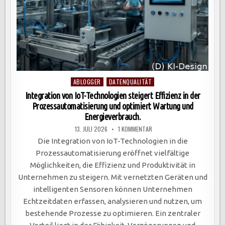
Posted
ABLOGGER
DATENQUALITÄT
in
Integration von IoT-Technologien steigert Effizienz in der
Prozessautomatisierung und optimiert Wartung und
Energieverbrauch.
ZU
13. JULI 2026
1 KOMMENTAR
INTEGRATION
VON
Die Integration von IoT-Technologien in die
IOT-
TECHNOLOGIEN
Prozessautomatisierung eröffnet vielfältige
STEIGERT
EFFIZIENZ
Möglichkeiten, die Effizienz und Produktivität in
IN
DER
Unternehmen zu steigern. Mit vernetzten Geräten und
PROZESSAUTOMATISIERUNG
UND
intelligenten Sensoren können Unternehmen
OPTIMIERT
WARTUNG
Echtzeitdaten erfassen, analysieren und nutzen, um
UND
ENERGIEVERBRAUCH.
bestehende Prozesse zu optimieren. Ein zentraler