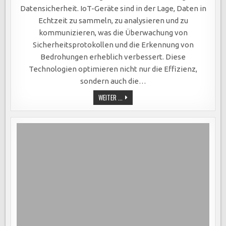
ECHTZEIT-
ÜBERWACHUNG,
Datensicherheit. IoT-Geräte sind in der Lage, Daten in
KI-
GESTÜTZTE
Echtzeit zu sammeln, zu analysieren und zu
ANALYSEN
UND
kommunizieren, was die Überwachung von
AUTOMATISIERTE
REAKTIONEN
Sicherheitsprotokollen und die Erkennung von
FÜR
Bedrohungen erheblich verbessert. Diese
Technologien optimieren nicht nur die Effizienz,
sondern auch die…
IOT-
WEITER ...
TECHNOLOGIEN
VERBESSERN
DATENSICHERHEIT:
ECHTZEIT-
ÜBERWACHUNG,
KI-
GESTÜTZTE
ANALYSEN
UND
AUTOMATISIERTE
REAKTIONEN
FÜR