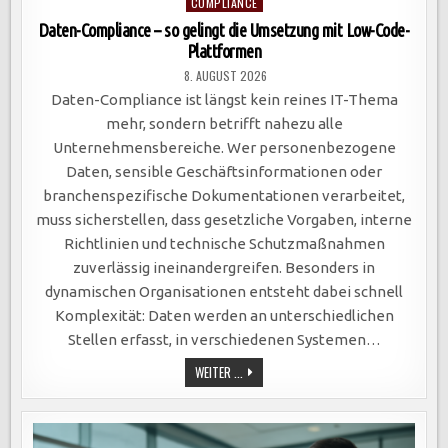
Posted
COMPLIANCE
in
Daten-Compliance – so gelingt die Umsetzung mit Low-Code-
Plattformen
8. AUGUST 2026
Daten-Compliance ist längst kein reines IT-Thema
mehr, sondern betrifft nahezu alle
Unternehmensbereiche. Wer personenbezogene
Daten, sensible Geschäftsinformationen oder
branchenspezifische Dokumentationen verarbeitet,
muss sicherstellen, dass gesetzliche Vorgaben, interne
Richtlinien und technische Schutzmaßnahmen
zuverlässig ineinandergreifen. Besonders in
dynamischen Organisationen entsteht dabei schnell
Komplexität: Daten werden an unterschiedlichen
Stellen erfasst, in verschiedenen Systemen…
DATEN-
WEITER ...
COMPLIANCE
–
SO
GELINGT
DIE