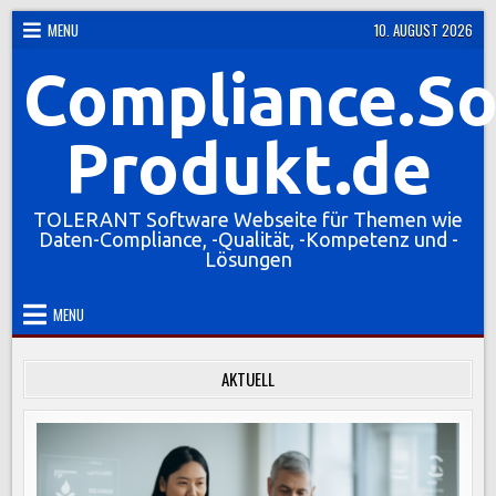
Skip
MENU
10. AUGUST 2026
to
Compliance.So
content
Produkt.de
TOLERANT Software Webseite für Themen wie
Daten-Compliance, -Qualität, -Kompetenz und -
Lösungen
MENU
AKTUELL