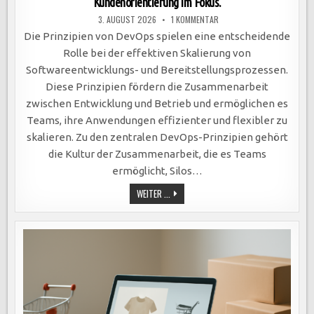
Kundenorientierung im Fokus.
ZU
3. AUGUST 2026
1 KOMMENTAR
DEVOPS-
PRINZIPIEN
Die Prinzipien von DevOps spielen eine entscheidende
OPTIMIEREN
SOFTWAREENTWICKLUNG:
Rolle bei der effektiven Skalierung von
KOLLABORATION,
AUTOMATISIERUNG,
Softwareentwicklungs- und Bereitstellungsprozessen.
AGILE
METHODEN
Diese Prinzipien fördern die Zusammenarbeit
UND
KUNDENORIENTIERUNG
zwischen Entwicklung und Betrieb und ermöglichen es
IM
FOKUS.
Teams, ihre Anwendungen effizienter und flexibler zu
skalieren. Zu den zentralen DevOps-Prinzipien gehört
die Kultur der Zusammenarbeit, die es Teams
ermöglicht, Silos…
DEVOPS-
WEITER ...
PRINZIPIEN
OPTIMIEREN
SOFTWAREENTWICKLUNG:
KOLLABORATION,
AUTOMATISIERUNG,
AGILE
METHODEN
UND
KUNDENORIENTIERUNG
IM
FOKUS.