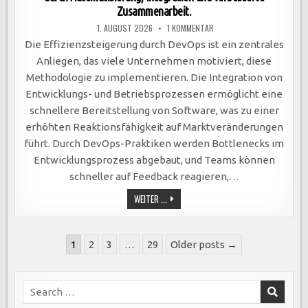
Zusammenarbeit.
ZU
1. AUGUST 2026
1 KOMMENTAR
DEVOPS
STEIGERT
Die Effizienzsteigerung durch DevOps ist ein zentrales
EFFIZIENZ:
SCHNELLERE
Anliegen, das viele Unternehmen motiviert, diese
SOFTWAREBEREITSTELLUNG
DURCH
Methodologie zu implementieren. Die Integration von
AUTOMATISIERUNG,
INTEGRATION
Entwicklungs- und Betriebsprozessen ermöglicht eine
UND
VERBESSERTE
schnellere Bereitstellung von Software, was zu einer
ZUSAMMENARBEIT.
erhöhten Reaktionsfähigkeit auf Marktveränderungen
führt. Durch DevOps-Praktiken werden Bottlenecks im
Entwicklungsprozess abgebaut, und Teams können
schneller auf Feedback reagieren,…
DEVOPS
WEITER ...
STEIGERT
EFFIZIENZ:
SCHNELLERE
SOFTWAREBEREITSTELLUNG
Seitennummerierung
DURCH
1
2
3
…
29
Older posts →
AUTOMATISIERUNG,
der
INTEGRATION
UND
Beiträge
VERBESSERTE
ZUSAMMENARBEIT.
Search
for: