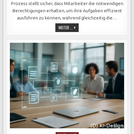
Prozess stellt sicher, dass Mitarbeiter die notwendigen
Berechtigungen erhalten, um ihre Aufgaben effizient
ausführen zu können, während gleichzeitig die…
EFFIZIENTE
WEITER ...
ROLLEN-
UND
RECHTEVERWALTUNG:
SICHERER
ZUGANG
ZU
SENSIBLEN
DATEN
IN
ORGANISATIONEN
GEWÄHRLEISTEN