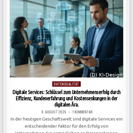
UMSETZUNG
MIT
LOW-
CODE-
PLATTFORMEN
Posted
DATENQUALITÄT
in
Digitale Services: Schlüssel zum Unternehmenserfolg durch
Effizienz, Kundenerfahrung und Kostensenkungen in der
digitalen Ära.
ZU
8. AUGUST 2026
1 KOMMENTAR
DIGITALE
SERVICES:
In der heutigen Geschäftswelt sind digitale Services ein
SCHLÜSSEL
ZUM
entscheidender Faktor für den Erfolg von
UNTERNEHMENSERFOLG
DURCH