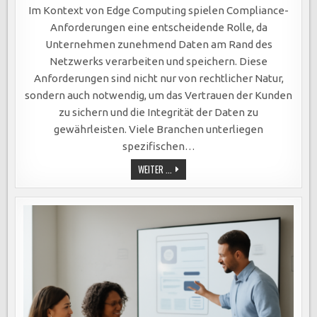
COMPLIANCE-
ANFORDERUNGEN
Im Kontext von Edge Computing spielen Compliance-
IM
EDGE
Anforderungen eine entscheidende Rolle, da
COMPUTING:
SCHLÜSSEL
Unternehmen zunehmend Daten am Rand des
ZU
DATENSCHUTZ,
Netzwerks verarbeiten und speichern. Diese
KUNDENTRUST
UND
Anforderungen sind nicht nur von rechtlicher Natur,
INTEGRER
DATENVERARBEITUNG
sondern auch notwendig, um das Vertrauen der Kunden
zu sichern und die Integrität der Daten zu
gewährleisten. Viele Branchen unterliegen
spezifischen…
COMPLIANCE-
WEITER ...
ANFORDERUNGEN
IM
EDGE
COMPUTING:
SCHLÜSSEL
ZU
DATENSCHUTZ,
KUNDENTRUST
UND
INTEGRER
DATENVERARBEITUNG