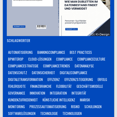
SCHLAGWÖRTER
AUTOMATISIERUNG
BANKINGCOMPLIANCE
BEST PRACTICES
BPMITEROP
CLOUD-LÖSUNGEN
COMPLIANCE
COMPLIANCECULTURE
COMPLIANCESTRATEGIE
COMPLIANCETRENDS
DATENANALYSE
DATENSCHUTZ
DATENSICHERHEIT
DIGITALECOMPLIANCE
DIGITALETRANSFORMATION
EFFIZIENZ
EFFIZIENZSTEIGERUNG
ERFOLG
FEHLERQUOTE
FINANZBRANCHE
FLEXIBILITÄT
GESCHÄFTSMODELLE
GOVERNANCE
INNOVATION
INTEGRATION
INTEGRITÄT
KUNDENZUFRIEDENHEIT
KÜNSTLICHE INTELLIGENZ
MARISK
MONITORING
PROZESSAUTOMATISIERUNG
RISIKO
SCHULUNGEN
SOFTWARELÖSUNGEN
TECHNOLOGIE
TECHNOLOGIEN