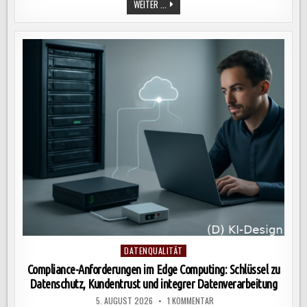
EFFIZIENTES
WEITER ...
PROZESS-
MONITORING:
SCHLÜSSEL
ZUR
KONTINUIERLICHEN
ANALYSE
UND
VERBESSERUNG
VON
GESCHÄFTSPROZESSEN
IN
UNTERNEHMEN
Posted
DATENQUALITÄT
in
Compliance-Anforderungen im Edge Computing: Schlüssel zu
Datenschutz, Kundentrust und integrer Datenverarbeitung
ZU
5. AUGUST 2026
1 KOMMENTAR