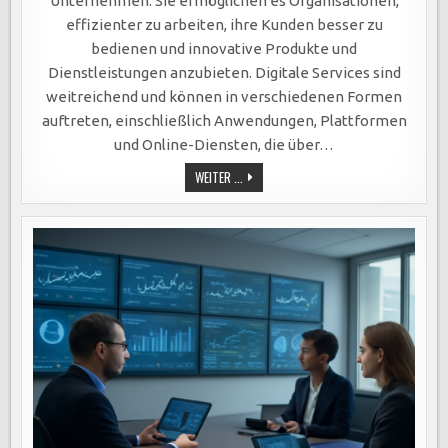
Unternehmen. Sie ermöglichen es Organisationen,
EFFIZIENZ,
KUNDENERFAHRUNG
effizienter zu arbeiten, ihre Kunden besser zu
UND
KOSTENSENKUNGEN
bedienen und innovative Produkte und
IN
DER
Dienstleistungen anzubieten. Digitale Services sind
DIGITALEN
ÄRA.
weitreichend und können in verschiedenen Formen
auftreten, einschließlich Anwendungen, Plattformen
und Online-Diensten, die über…
DIGITALE
WEITER ...
SERVICES:
SCHLÜSSEL
ZUM
UNTERNEHMENSERFOLG
DURCH
EFFIZIENZ,
KUNDENERFAHRUNG
UND
KOSTENSENKUNGEN
IN
DER
DIGITALEN
ÄRA.