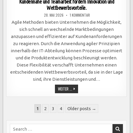
Kundennähe und Teamarbeit fördern Innovation und
Wettbewerbsvorteile.
ZU
28. MAI 2026
1 KOMMENTAR
AGILE
METHODEN
Agile Methoden bieten Unternehmen die Möglichkeit,
STÄRKEN
UNTERNEHMEN:
sich schnell an wechselnde Marktbedingungen
FLEXIBILITÄT,
KUNDENNÄHE
anzupassen und effizienter auf Kundenanforderungen
UND
TEAMARBEIT
zu reagieren. Durch die Anwendung agiler Prinzipien
FÖRDERN
INNOVATION
innerhalb der IT-Abteilung können Prozesse optimiert
UND
WETTBEWERBSVORTEILE.
und die Produktentwicklung beschleunigt werden.
Diese Flexibilität verschafft Unternehmen einen
entscheidenden Wettbewerbsvorteil, da sie in der Lage
sind, ihre Dienstleistungen und…
AGILE
WEITER ...
METHODEN
STÄRKEN
UNTERNEHMEN:
FLEXIBILITÄT,
Seitennummerierung
KUNDENNÄHE
1
2
3
4
Older posts →
UND
der
TEAMARBEIT
FÖRDERN
Beiträge
INNOVATION
UND
Search
WETTBEWERBSVORTEILE.