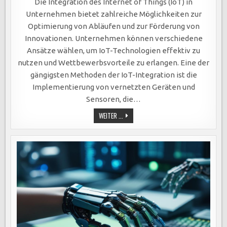
INTEGRATION
Die Integration des Internet of Things (IoT) in
IN
UNTERNEHMEN:
Unternehmen bietet zahlreiche Möglichkeiten zur
EFFIZIENZSTEIGERUNG,
DATENGESTÜTZTE
Optimierung von Abläufen und zur Förderung von
ENTSCHEIDUNGEN
UND
Innovationen. Unternehmen können verschiedene
INNOVATIONSFÖRDERUNG
DURCH
Ansätze wählen, um IoT-Technologien effektiv zu
VERNETZTE
nutzen und Wettbewerbsvorteile zu erlangen. Eine der
gängigsten Methoden der IoT-Integration ist die
Implementierung von vernetzten Geräten und
Sensoren, die…
IOT-
WEITER ...
INTEGRATION
IN
UNTERNEHMEN:
EFFIZIENZSTEIGERUNG,
DATENGESTÜTZTE
ENTSCHEIDUNGEN
UND
INNOVATIONSFÖRDERUNG
DURCH
VERNETZTE