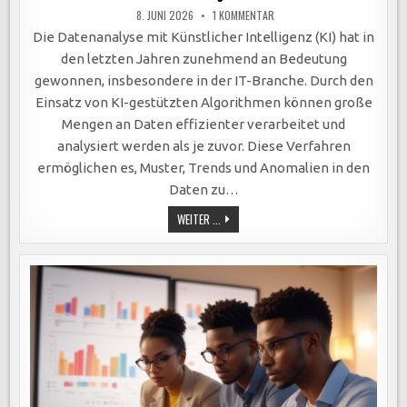
ZU
8. JUNI 2026
1 KOMMENTAR
KI-
GESTÜTZTE
Die Datenanalyse mit Künstlicher Intelligenz (KI) hat in
DATENANALYSE
REVOLUTIONIERT
den letzten Jahren zunehmend an Bedeutung
IT:
EFFIZIENTE
gewonnen, insbesondere in der IT-Branche. Durch den
VERARBEITUNG,
VORAUSSCHAUENDE
Einsatz von KI-gestützten Algorithmen können große
ANALYSEN
UND
Mengen an Daten effizienter verarbeitet und
AUTOMATISIERTE
ROUTINEAUFGABEN.
analysiert werden als je zuvor. Diese Verfahren
ermöglichen es, Muster, Trends und Anomalien in den
Daten zu…
KI-
WEITER ...
GESTÜTZTE
DATENANALYSE
REVOLUTIONIERT
IT:
EFFIZIENTE
VERARBEITUNG,
VORAUSSCHAUENDE
ANALYSEN
UND
AUTOMATISIERTE
ROUTINEAUFGABEN.