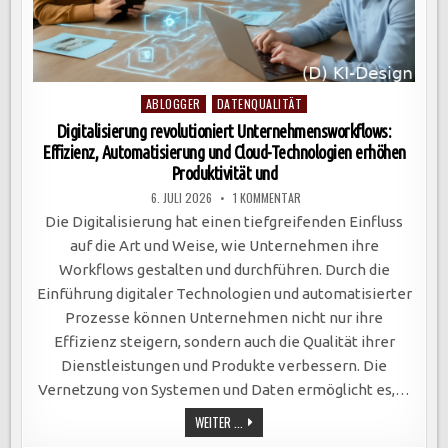
Posted
ABLOGGER
DATENQUALITÄT
in
Digitalisierung revolutioniert Unternehmensworkflows:
Effizienz, Automatisierung und Cloud-Technologien erhöhen
Produktivität und
ZU
6. JULI 2026
1 KOMMENTAR
DIGITALISIERUNG
REVOLUTIONIERT
Die Digitalisierung hat einen tiefgreifenden Einfluss
UNTERNEHMENSWORKFLOWS:
EFFIZIENZ,
auf die Art und Weise, wie Unternehmen ihre
AUTOMATISIERUNG
UND
Workflows gestalten und durchführen. Durch die
CLOUD-
TECHNOLOGIEN
Einführung digitaler Technologien und automatisierter
ERHÖHEN
PRODUKTIVITÄT
Prozesse können Unternehmen nicht nur ihre
UND
Effizienz steigern, sondern auch die Qualität ihrer
Dienstleistungen und Produkte verbessern. Die
Vernetzung von Systemen und Daten ermöglicht es,…
DIGITALISIERUNG
WEITER ...
REVOLUTIONIERT
UNTERNEHMENSWORKFLOWS: