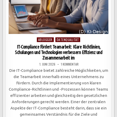
Posted
ABLOGGER
DATENQUALITÄT
in
IT-Compliance fördert Teamarbeit: Klare Richtlinien,
Schulungen und Technologien verbessern Effizienz und
Zusammenarbeit im
ZU
1. JUNI 2026
1 KOMMENTAR
IT-
COMPLIANCE
Die IT-Compliance bietet zahlreiche Möglichkeiten, um
FÖRDERT
TEAMARBEIT:
die Teamarbeit innerhalb eines Unternehmens zu
KLARE
RICHTLINIEN,
fördern. Durch die Implementierung von klaren
SCHULUNGEN
UND
Compliance-Richtlinien und -Prozessen können Teams
TECHNOLOGIEN
VERBESSERN
effizienter arbeiten und gleichzeitig den gesetzlichen
EFFIZIENZ
UND
Anforderungen gerecht werden. Einer der zentralen
ZUSAMMENARBEIT
IM
Aspekte der IT-Compliance besteht darin, dass sie ein
gemeinsames Verständnis für die Ziele und