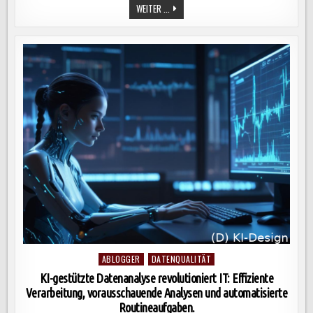
RPA
WEITER ...
STEIGERT
EFFIZIENZ,
SENKT
KOSTEN
UND
REDUZIERT
FEHLER
IN
UNTERNEHMEN
DURCH
AUTOMATISIERUNG
REPETITIVER
AUFGABEN.
Posted
ABLOGGER
DATENQUALITÄT
in
KI-gestützte Datenanalyse revolutioniert IT: Effiziente
Verarbeitung, vorausschauende Analysen und automatisierte
Routineaufgaben.