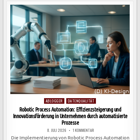
UND
PROZESSOPTIMIERUNG
FÜR
UNTERNEHMEN
DURCH
INTELLIGENTE
ALGORITHMEN.
Posted
ABLOGGER
DATENQUALITÄT
in
Robotic Process Automation: Effizienzsteigerung und
Innovationsförderung in Unternehmen durch automatisierte
Prozesse
ZU
8. JULI 2026
1 KOMMENTAR
ROBOTIC
PROCESS
Die Implementierung von Robotic Process Automation