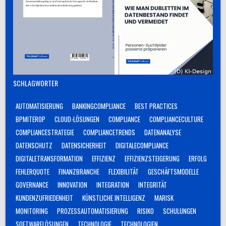
SCHLAGWÖRTER
AUTOMATISIERUNG
BANKINGCOMPLIANCE
BEST PRACTICES
BPMITEROP
CLOUD-LÖSUNGEN
COMPLIANCE
COMPLIANCECULTURE
COMPLIANCESTRATEGIE
COMPLIANCETRENDS
DATENANALYSE
DATENSCHUTZ
DATENSICHERHEIT
DIGITALECOMPLIANCE
DIGITALETRANSFORMATION
EFFIZIENZ
EFFIZIENZSTEIGERUNG
ERFOLG
FEHLERQUOTE
FINANZBRANCHE
FLEXIBILITÄT
GESCHÄFTSMODELLE
GOVERNANCE
INNOVATION
INTEGRATION
INTEGRITÄT
KUNDENZUFRIEDENHEIT
KÜNSTLICHE INTELLIGENZ
MARISK
MONITORING
PROZESSAUTOMATISIERUNG
RISIKO
SCHULUNGEN
SOFTWARELÖSUNGEN
TECHNOLOGIE
TECHNOLOGIEN