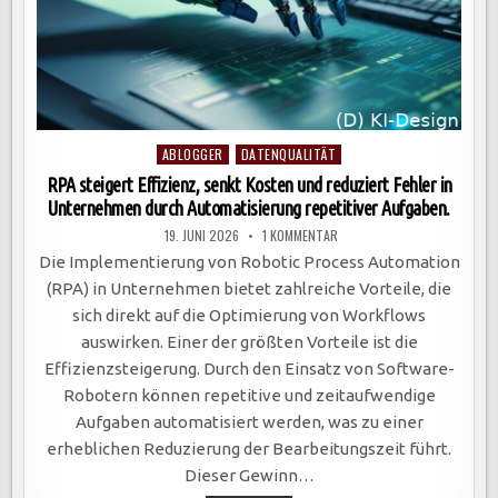
Posted
ABLOGGER
DATENQUALITÄT
in
RPA steigert Effizienz, senkt Kosten und reduziert Fehler in
Unternehmen durch Automatisierung repetitiver Aufgaben.
ZU
19. JUNI 2026
1 KOMMENTAR
RPA
STEIGERT
Die Implementierung von Robotic Process Automation
EFFIZIENZ,
SENKT
(RPA) in Unternehmen bietet zahlreiche Vorteile, die
KOSTEN
UND
sich direkt auf die Optimierung von Workflows
REDUZIERT
FEHLER
auswirken. Einer der größten Vorteile ist die
IN
UNTERNEHMEN
Effizienzsteigerung. Durch den Einsatz von Software-
DURCH
AUTOMATISIERUNG
Robotern können repetitive und zeitaufwendige
REPETITIVER
AUFGABEN.
Aufgaben automatisiert werden, was zu einer
erheblichen Reduzierung der Bearbeitungszeit führt.
Dieser Gewinn…