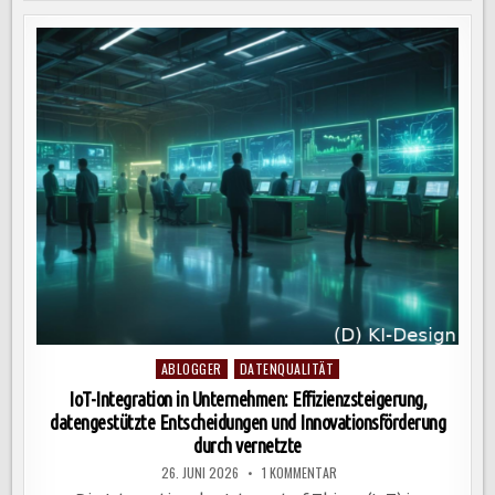
EFFIZIENZ,
AUTOMATISIERUNG
UND
CLOUD-
TECHNOLOGIEN
ERHÖHEN
PRODUKTIVITÄT
UND
Posted
ABLOGGER
DATENQUALITÄT
in
IoT-Integration in Unternehmen: Effizienzsteigerung,
datengestützte Entscheidungen und Innovationsförderung
durch vernetzte
ZU
26. JUNI 2026
1 KOMMENTAR
IOT-