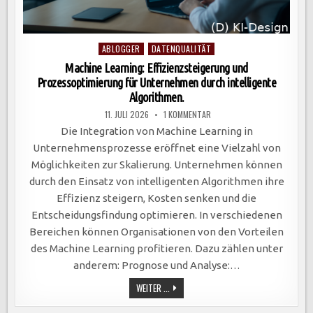
Posted
ABLOGGER
DATENQUALITÄT
in
Machine Learning: Effizienzsteigerung und
Prozessoptimierung für Unternehmen durch intelligente
Algorithmen.
ZU
11. JULI 2026
1 KOMMENTAR
MACHINE
LEARNING:
Die Integration von Machine Learning in
EFFIZIENZSTEIGERUNG
UND
Unternehmensprozesse eröffnet eine Vielzahl von
PROZESSOPTIMIERUNG
FÜR
Möglichkeiten zur Skalierung. Unternehmen können
UNTERNEHMEN
DURCH
durch den Einsatz von intelligenten Algorithmen ihre
INTELLIGENTE
ALGORITHMEN.
Effizienz steigern, Kosten senken und die
Entscheidungsfindung optimieren. In verschiedenen
Bereichen können Organisationen von den Vorteilen
des Machine Learning profitieren. Dazu zählen unter
anderem: Prognose und Analyse:…
MACHINE
WEITER ...
LEARNING:
EFFIZIENZSTEIGERUNG