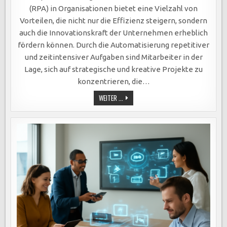
AUTOMATION:
EFFIZIENZSTEIGERUNG
(RPA) in Organisationen bietet eine Vielzahl von
UND
INNOVATIONSFÖRDERUNG
Vorteilen, die nicht nur die Effizienz steigern, sondern
IN
UNTERNEHMEN
auch die Innovationskraft der Unternehmen erheblich
DURCH
AUTOMATISIERTE
fördern können. Durch die Automatisierung repetitiver
PROZESSE
und zeitintensiver Aufgaben sind Mitarbeiter in der
Lage, sich auf strategische und kreative Projekte zu
konzentrieren, die…
ROBOTIC
WEITER ...
PROCESS
AUTOMATION:
EFFIZIENZSTEIGERUNG
UND
INNOVATIONSFÖRDERUNG
IN
UNTERNEHMEN
DURCH
AUTOMATISIERTE
PROZESSE