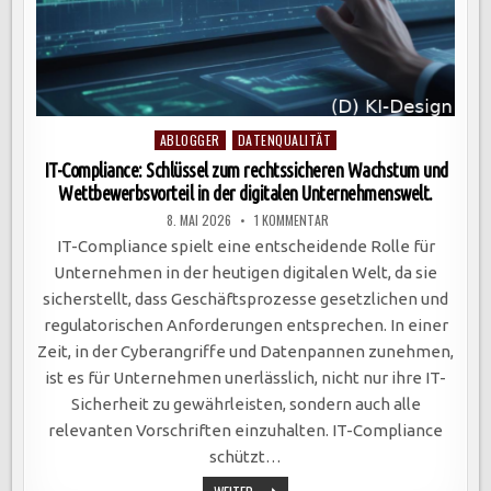
Posted
ABLOGGER
DATENQUALITÄT
in
IT-Compliance: Schlüssel zum rechtssicheren Wachstum und
Wettbewerbsvorteil in der digitalen Unternehmenswelt.
ZU
8. MAI 2026
1 KOMMENTAR
IT-
COMPLIANCE:
IT-Compliance spielt eine entscheidende Rolle für
SCHLÜSSEL
ZUM
Unternehmen in der heutigen digitalen Welt, da sie
RECHTSSICHEREN
WACHSTUM
sicherstellt, dass Geschäftsprozesse gesetzlichen und
UND
WETTBEWERBSVORTEIL
regulatorischen Anforderungen entsprechen. In einer
IN
DER
Zeit, in der Cyberangriffe und Datenpannen zunehmen,
DIGITALEN
UNTERNEHMENSWELT.
ist es für Unternehmen unerlässlich, nicht nur ihre IT-
Sicherheit zu gewährleisten, sondern auch alle
relevanten Vorschriften einzuhalten. IT-Compliance
schützt…