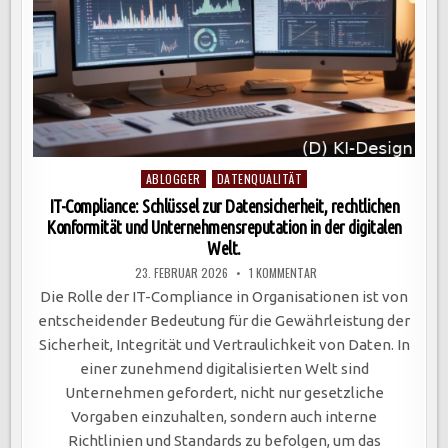
Posted
ABLOGGER
DATENQUALITÄT
in
IT-Compliance: Schlüssel zur Datensicherheit, rechtlichen
Konformität und Unternehmensreputation in der digitalen
Welt.
ZU
23. FEBRUAR 2026
1 KOMMENTAR
IT-
COMPLIANCE:
Die Rolle der IT-Compliance in Organisationen ist von
SCHLÜSSEL
ZUR
entscheidender Bedeutung für die Gewährleistung der
DATENSICHERHEIT,
RECHTLICHEN
Sicherheit, Integrität und Vertraulichkeit von Daten. In
KONFORMITÄT
UND
einer zunehmend digitalisierten Welt sind
UNTERNEHMENSREPUTATI
IN
Unternehmen gefordert, nicht nur gesetzliche
DER
DIGITALEN
Vorgaben einzuhalten, sondern auch interne
WELT.
Richtlinien und Standards zu befolgen, um das