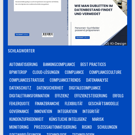
SCHLAGWÖRTER
AUTOMATISIERUNG
BANKINGCOMPLIANCE
BEST PRACTICES
BPMITEROP
CLOUD-LÖSUNGEN
COMPLIANCE
COMPLIANCECULTURE
COMPLIANCESTRATEGIE
COMPLIANCETRENDS
DATENANALYSE
DATENSCHUTZ
DATENSICHERHEIT
DIGITALECOMPLIANCE
DIGITALETRANSFORMATION
EFFIZIENZ
EFFIZIENZSTEIGERUNG
ERFOLG
FEHLERQUOTE
FINANZBRANCHE
FLEXIBILITÄT
GESCHÄFTSMODELLE
GOVERNANCE
INNOVATION
INTEGRATION
INTEGRITÄT
KUNDENZUFRIEDENHEIT
KÜNSTLICHE INTELLIGENZ
MARISK
MONITORING
PROZESSAUTOMATISIERUNG
RISIKO
SCHULUNGEN
SOFTWARELÖSUNGEN
TECHNOLOGIE
TECHNOLOGIEN