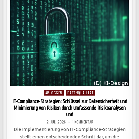
FÜR
UNTERNEHMEN
DURCH
INTELLIGENTE
ALGORITHMEN.
Posted
ABLOGGER
DATENQUALITÄT
in
IT-Compliance-Strategien: Schlüssel zur Datensicherheit und
Minimierung von Risiken durch umfassende Risikoanalysen
und
ZU
2. JULI 2026
1 KOMMENTAR
IT-
COMPLIANCE-
Die Implementierung von IT-Compliance-Strategien
STRATEGIEN:
SCHLÜSSEL
stellt einen entscheidenden Schritt dar, um die