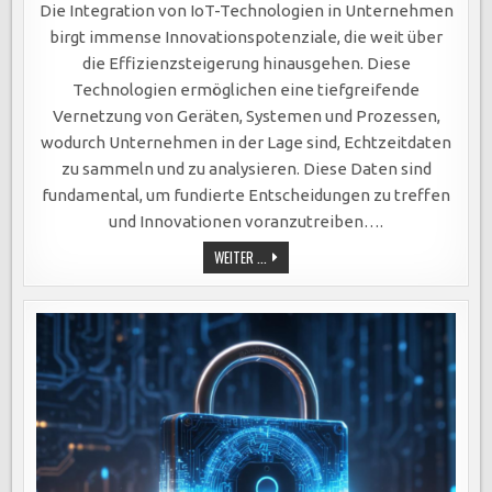
TECHNOLOGIEN:
Die Integration von IoT-Technologien in Unternehmen
SCHLÜSSEL
ZU
birgt immense Innovationspotenziale, die weit über
INNOVATION,
PERSONALISIERUNG
die Effizienzsteigerung hinausgehen. Diese
UND
EFFIZIENZSTEIGERUNG
Technologien ermöglichen eine tiefgreifende
IN
UNTERNEHMEN
Vernetzung von Geräten, Systemen und Prozessen,
wodurch Unternehmen in der Lage sind, Echtzeitdaten
zu sammeln und zu analysieren. Diese Daten sind
fundamental, um fundierte Entscheidungen zu treffen
und Innovationen voranzutreiben….
IOT-
WEITER ...
TECHNOLOGIEN:
SCHLÜSSEL
ZU
INNOVATION,
PERSONALISIERUNG
UND
EFFIZIENZSTEIGERUNG
IN
UNTERNEHMEN