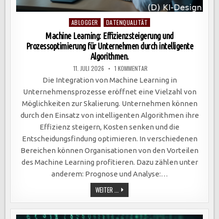
Posted
ABLOGGER
DATENQUALITÄT
in
Machine Learning: Effizienzsteigerung und
Prozessoptimierung für Unternehmen durch intelligente
Algorithmen.
ZU
11. JULI 2026
1 KOMMENTAR
MACHINE
LEARNING:
Die Integration von Machine Learning in
EFFIZIENZSTEIGERUNG
UND
Unternehmensprozesse eröffnet eine Vielzahl von
PROZESSOPTIMIERUNG
FÜR
Möglichkeiten zur Skalierung. Unternehmen können
UNTERNEHMEN
DURCH
durch den Einsatz von intelligenten Algorithmen ihre
INTELLIGENTE
ALGORITHMEN.
Effizienz steigern, Kosten senken und die
Entscheidungsfindung optimieren. In verschiedenen
Bereichen können Organisationen von den Vorteilen
des Machine Learning profitieren. Dazu zählen unter
anderem: Prognose und Analyse:…
MACHINE
WEITER ...
LEARNING:
EFFIZIENZSTEIGERUNG
UND
PROZESSOPTIMIERUNG