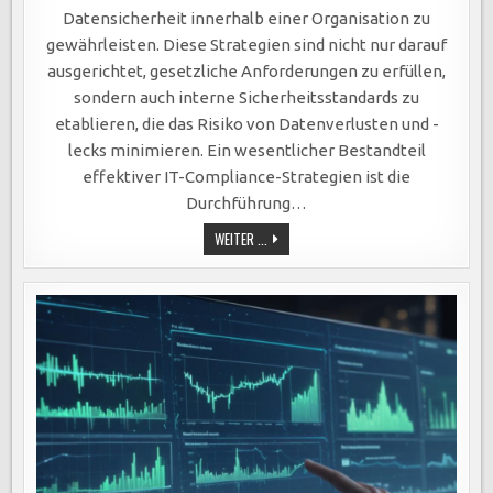
ZUR
DATENSICHERHEIT
Datensicherheit innerhalb einer Organisation zu
UND
MINIMIERUNG
gewährleisten. Diese Strategien sind nicht nur darauf
VON
RISIKEN
ausgerichtet, gesetzliche Anforderungen zu erfüllen,
DURCH
UMFASSENDE
sondern auch interne Sicherheitsstandards zu
RISIKOANALYSEN
UND
etablieren, die das Risiko von Datenverlusten und -
lecks minimieren. Ein wesentlicher Bestandteil
effektiver IT-Compliance-Strategien ist die
Durchführung…
IT-
WEITER ...
COMPLIANCE-
STRATEGIEN:
SCHLÜSSEL
ZUR
DATENSICHERHEIT
UND
MINIMIERUNG
VON
RISIKEN
DURCH
UMFASSENDE
RISIKOANALYSEN
UND