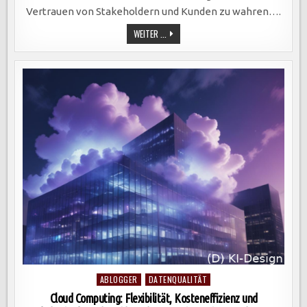
Vertrauen von Stakeholdern und Kunden zu wahren….
IT-
WEITER ...
COMPLIANCE:
SCHLÜSSEL
ZUR
DATENSICHERHEIT,
RECHTLICHEN
KONFORMITÄT
UND
UNTERNEHMENSREPUTATION
IN
DER
DIGITALEN
WELT.
Posted
ABLOGGER
DATENQUALITÄT
in
Cloud Computing: Flexibilität, Kosteneffizienz und