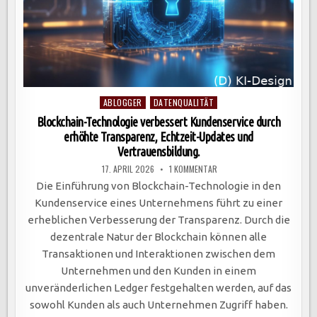
Posted
ABLOGGER
DATENQUALITÄT
in
Blockchain-Technologie verbessert Kundenservice durch
erhöhte Transparenz, Echtzeit-Updates und
Vertrauensbildung.
ZU
17. APRIL 2026
1 KOMMENTAR
BLOCKCHAIN-
TECHNOLOGIE
Die Einführung von Blockchain-Technologie in den
VERBESSERT
KUNDENSERVICE
Kundenservice eines Unternehmens führt zu einer
DURCH
ERHÖHTE
erheblichen Verbesserung der Transparenz. Durch die
TRANSPARENZ,
ECHTZEIT-
dezentrale Natur der Blockchain können alle
UPDATES
UND
Transaktionen und Interaktionen zwischen dem
VERTRAUENSBILDUNG.
Unternehmen und den Kunden in einem
unveränderlichen Ledger festgehalten werden, auf das
sowohl Kunden als auch Unternehmen Zugriff haben.