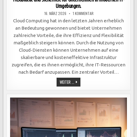
Umgebungen.
ZU
16. MÄRZ 2026
1 KOMMENTAR
CLOUD
COMPUTING
Cloud Computing hat in den letzten Jahren erheblich
STEIGERT
EFFIZIENZ:
an Bedeutung gewonnen und bietet Unternehmen
KOSTENEFFIZIENZ,
FLEXIBILITÄT
zahlreiche Vorteile, die ihre Effizienz und Flexibilität
UND
SICHERHEIT
maßgeblich steigern können. Durch die Nutzung von
FÜR
UNTERNEHMEN
Cloud-Diensten können Unternehmen auf eine
IN
MODERNEN
skalierbare und kosteneffektive Infrastruktur
IT-
UMGEBUNGEN.
zugreifen, die es ihnen ermöglicht, ihre IT-Ressourcen
nach Bedarf anzupassen. Ein zentraler Vorteil…
CLOUD
WEITER ...
COMPUTING
STEIGERT
EFFIZIENZ:
KOSTENEFFIZIENZ,
FLEXIBILITÄT
UND
SICHERHEIT
FÜR
UNTERNEHMEN
IN
MODERNEN
IT-
UMGEBUNGEN.