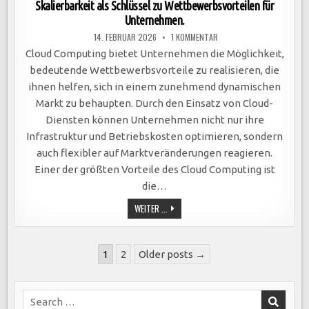
Skalierbarkeit als Schlüssel zu Wettbewerbsvorteilen für
Unternehmen.
ZU
14. FEBRUAR 2026
1 KOMMENTAR
CLOUD
COMPUTING:
Cloud Computing bietet Unternehmen die Möglichkeit,
FLEXIBILITÄT,
KOSTENEFFIZIENZ
bedeutende Wettbewerbsvorteile zu realisieren, die
UND
SKALIERBARKEIT
ihnen helfen, sich in einem zunehmend dynamischen
ALS
SCHLÜSSEL
Markt zu behaupten. Durch den Einsatz von Cloud-
ZU
WETTBEWERBSVORTEILEN
Diensten können Unternehmen nicht nur ihre
FÜR
UNTERNEHMEN.
Infrastruktur und Betriebskosten optimieren, sondern
auch flexibler auf Marktveränderungen reagieren.
Einer der größten Vorteile des Cloud Computing ist
die…
CLOUD
WEITER ...
COMPUTING:
FLEXIBILITÄT,
KOSTENEFFIZIENZ
UND
Seitennummerierung
SKALIERBARKEIT
1
2
Older posts →
ALS
der
SCHLÜSSEL
ZU
Beiträge
WETTBEWERBSVORTEILEN
FÜR
Search
UNTERNEHMEN.