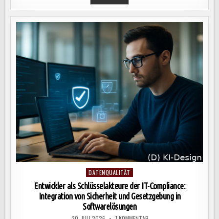
TRANSFORMATION
IM
MITTELSTAND:
SCHRITTE
ZUR
ANALYSE,
VISION
UND
STRATEGISCHEN
PLANUNG
FÜR
NACHHALTIGEN
ERFOLG
Posted
DATENQUALITÄT
in
Entwickler als Schlüsselakteure der IT-Compliance:
Integration von Sicherheit und Gesetzgebung in
Softwarelösungen
ZU
30. JULI 2026
1 KOMMENTAR