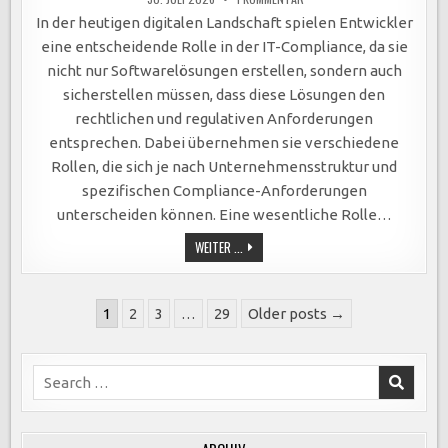
ENTWICKLER
ALS
In der heutigen digitalen Landschaft spielen Entwickler
SCHLÜSSELAKTEURE
DER
eine entscheidende Rolle in der IT-Compliance, da sie
IT-
COMPLIANCE:
nicht nur Softwarelösungen erstellen, sondern auch
INTEGRATION
VON
sicherstellen müssen, dass diese Lösungen den
SICHERHEIT
UND
rechtlichen und regulativen Anforderungen
GESETZGEBUNG
IN
entsprechen. Dabei übernehmen sie verschiedene
SOFTWARELÖSUNGEN
Rollen, die sich je nach Unternehmensstruktur und
spezifischen Compliance-Anforderungen
unterscheiden können. Eine wesentliche Rolle…
ENTWICKLER
WEITER ...
ALS
SCHLÜSSELAKTEURE
DER
IT-
Seitennummerierung
COMPLIANCE:
1
2
3
…
29
Older posts →
INTEGRATION
der
VON
SICHERHEIT
Beiträge
UND
GESETZGEBUNG
Search
IN
for:
SOFTWARELÖSUNGEN