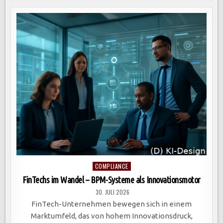
EINES
NEUEN
KUNDENANFRAGEPROZESSES
IM
MITTELSTAND
ZUR
STEIGERUNG
DER
Posted
COMPLIANCE
in
FinTechs im Wandel – BPM-Systeme als Innovationsmotor
30. JULI 2026
FinTech-Unternehmen bewegen sich in einem
Marktumfeld, das von hohem Innovationsdruck,