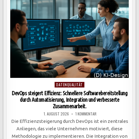
END-
PROZESS
VON
PRODUKTAUSWAHL
BIS
ZUR
LIEFERUNG
IM
ÜBERBLICK
Posted
DATENQUALITÄT
in
DevOps steigert Effizienz: Schnellere Softwarebereitstellung
durch Automatisierung, Integration und verbesserte
Zusammenarbeit.
ZU
1. AUGUST 2026
1 KOMMENTAR
DEVOPS
STEIGERT
Die Effizienzsteigerung durch DevOps ist ein zentrales
EFFIZIENZ:
SCHNELLERE
Anliegen, das viele Unternehmen motiviert, diese
SOFTWAREBEREITSTELLUNG
DURCH
Methodologie zu implementieren. Die Integration von