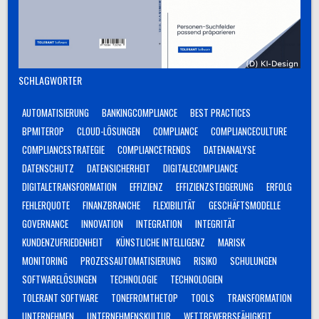
SCHLAGWÖRTER
AUTOMATISIERUNG
BANKINGCOMPLIANCE
BEST PRACTICES
BPMITEROP
CLOUD-LÖSUNGEN
COMPLIANCE
COMPLIANCECULTURE
COMPLIANCESTRATEGIE
COMPLIANCETRENDS
DATENANALYSE
DATENSCHUTZ
DATENSICHERHEIT
DIGITALECOMPLIANCE
DIGITALETRANSFORMATION
EFFIZIENZ
EFFIZIENZSTEIGERUNG
ERFOLG
FEHLERQUOTE
FINANZBRANCHE
FLEXIBILITÄT
GESCHÄFTSMODELLE
GOVERNANCE
INNOVATION
INTEGRATION
INTEGRITÄT
KUNDENZUFRIEDENHEIT
KÜNSTLICHE INTELLIGENZ
MARISK
MONITORING
PROZESSAUTOMATISIERUNG
RISIKO
SCHULUNGEN
SOFTWARELÖSUNGEN
TECHNOLOGIE
TECHNOLOGIEN
TOLERANT SOFTWARE
TONEFROMTHETOP
TOOLS
TRANSFORMATION
UNTERNEHMEN
UNTERNEHMENSKULTUR
WETTBEWERBSFÄHIGKEIT