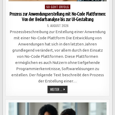
Posted
SO GEHT ERFOLG
in
Prozess zur Anwendungserstellung mit No-Code Plattformen:
Von der Bedarfsanalyse bis zur UI-Gestaltung
5. AUGUST 2026
Prozessbeschreibung zur Erstellung einer Anwendung
mit einer No-Code Plattform Die Entwicklung von
Anwendungen hat sich in den letzten Jahren
grundlegend verändert, vor allem durch den Einsatz
von No-Code Plattformen. Diese Plattformen
ermöglichen es auch Nutzern ohne tiefgehende
Programmierkenntnisse, Softwarelösungen zu
erstellen. Der folgende Text beschreibt den Prozess
der Erstellung einer…
PROZESS
WEITER ...
ZUR
ANWENDUNGSERSTELLUNG
MIT
NO-
CODE
PLATTFORMEN:
VON