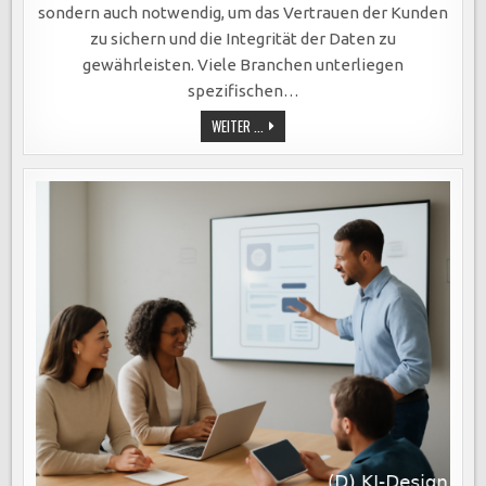
sondern auch notwendig, um das Vertrauen der Kunden
zu sichern und die Integrität der Daten zu
gewährleisten. Viele Branchen unterliegen
spezifischen…
COMPLIANCE-
WEITER ...
ANFORDERUNGEN
IM
EDGE
COMPUTING:
SCHLÜSSEL
ZU
DATENSCHUTZ,
KUNDENTRUST
UND
INTEGRER
DATENVERARBEITUNG