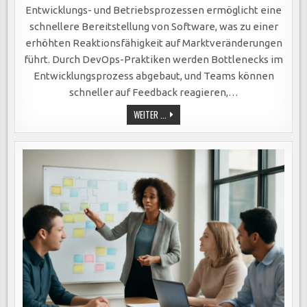
AUTOMATISIERUNG,
INTEGRATION
Entwicklungs- und Betriebsprozessen ermöglicht eine
UND
VERBESSERTE
schnellere Bereitstellung von Software, was zu einer
ZUSAMMENARBEIT.
erhöhten Reaktionsfähigkeit auf Marktveränderungen
führt. Durch DevOps-Praktiken werden Bottlenecks im
Entwicklungsprozess abgebaut, und Teams können
schneller auf Feedback reagieren,…
DEVOPS
WEITER ...
STEIGERT
EFFIZIENZ:
SCHNELLERE
SOFTWAREBEREITSTELLUNG
DURCH
AUTOMATISIERUNG,
INTEGRATION
UND
VERBESSERTE
ZUSAMMENARBEIT.