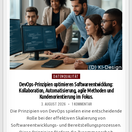
DER
BEDARFSANALYSE
BIS
ZUR
UI-
GESTALTUNG
Posted
DATENQUALITÄT
in
DevOps-Prinzipien optimieren Softwareentwicklung:
Kollaboration, Automatisierung, agile Methoden und
Kundenorientierung im Fokus.
ZU
3. AUGUST 2026
1 KOMMENTAR
DEVOPS-
PRINZIPIEN
Die Prinzipien von DevOps spielen eine entscheidende
OPTIMIEREN
SOFTWAREENTWICKLUNG:
Rolle bei der effektiven Skalierung von
KOLLABORATION,
AUTOMATISIERUNG,
Softwareentwicklungs- und Bereitstellungsprozessen.
AGILE
METHODEN