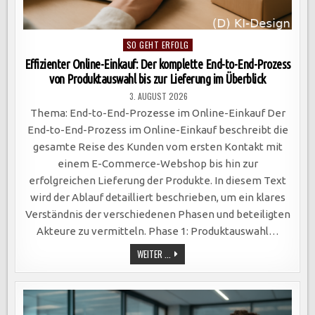
Posted
SO GEHT ERFOLG
in
Effizienter Online-Einkauf: Der komplette End-to-End-Prozess
von Produktauswahl bis zur Lieferung im Überblick
3. AUGUST 2026
Thema: End-to-End-Prozesse im Online-Einkauf Der
End-to-End-Prozess im Online-Einkauf beschreibt die
gesamte Reise des Kunden vom ersten Kontakt mit
einem E-Commerce-Webshop bis hin zur
erfolgreichen Lieferung der Produkte. In diesem Text
wird der Ablauf detailliert beschrieben, um ein klares
Verständnis der verschiedenen Phasen und beteiligten
Akteure zu vermitteln. Phase 1: Produktauswahl…
EFFIZIENTER
WEITER ...
ONLINE-
EINKAUF:
DER
KOMPLETTE
END-
TO-