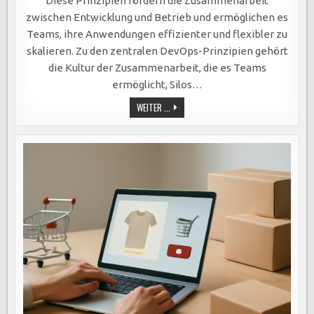
Diese Prinzipien fördern die Zusammenarbeit
UND
KUNDENORIENTIERUNG
zwischen Entwicklung und Betrieb und ermöglichen es
IM
FOKUS.
Teams, ihre Anwendungen effizienter und flexibler zu
skalieren. Zu den zentralen DevOps-Prinzipien gehört
die Kultur der Zusammenarbeit, die es Teams
ermöglicht, Silos…
DEVOPS-
WEITER ...
PRINZIPIEN
OPTIMIEREN
SOFTWAREENTWICKLUNG:
KOLLABORATION,
AUTOMATISIERUNG,
AGILE
METHODEN
UND
KUNDENORIENTIERUNG
IM
FOKUS.