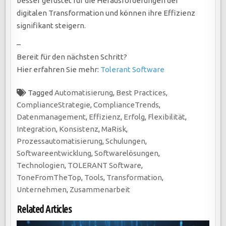
besser gerüstet für die Herausforderungen der
digitalen Transformation und können ihre Effizienz
signifikant steigern.
–
Bereit für den nächsten Schritt?
Hier erfahren Sie mehr:
Tolerant Software
Tagged
Automatisierung
,
Best Practices
,
ComplianceStrategie
,
ComplianceTrends
,
Datenmanagement
,
Effizienz
,
Erfolg
,
Flexibilität
,
Integration
,
Konsistenz
,
MaRisk
,
Prozessautomatisierung
,
Schulungen
,
Softwareentwicklung
,
Softwarelösungen
,
Technologien
,
TOLERANT Software
,
ToneFromTheTop
,
Tools
,
Transformation
,
Unternehmen
,
Zusammenarbeit
Related Articles