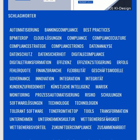
SCHLAGWÖRTER
AUTOMATISIERUNG
BANKINGCOMPLIANCE
BEST PRACTICES
BPMITEROP
CLOUD-LÖSUNGEN
COMPLIANCE
COMPLIANCECULTURE
COMPLIANCESTRATEGIE
COMPLIANCETRENDS
DATENANALYSE
DATENSCHUTZ
DATENSICHERHEIT
DIGITALECOMPLIANCE
DIGITALETRANSFORMATION
EFFIZIENZ
EFFIZIENZSTEIGERUNG
ERFOLG
FEHLERQUOTE
FINANZBRANCHE
FLEXIBILITÄT
GESCHÄFTSMODELLE
GOVERNANCE
INNOVATION
INTEGRATION
INTEGRITÄT
KUNDENZUFRIEDENHEIT
KÜNSTLICHE INTELLIGENZ
MARISK
MONITORING
PROZESSAUTOMATISIERUNG
RISIKO
SCHULUNGEN
SOFTWARELÖSUNGEN
TECHNOLOGIE
TECHNOLOGIEN
TOLERANT SOFTWARE
TONEFROMTHETOP
TOOLS
TRANSFORMATION
UNTERNEHMEN
UNTERNEHMENSKULTUR
WETTBEWERBSFÄHIGKEIT
WETTBEWERBSVORTEIL
ZUKUNFTDERCOMPLIANCE
ZUSAMMENARBEIT