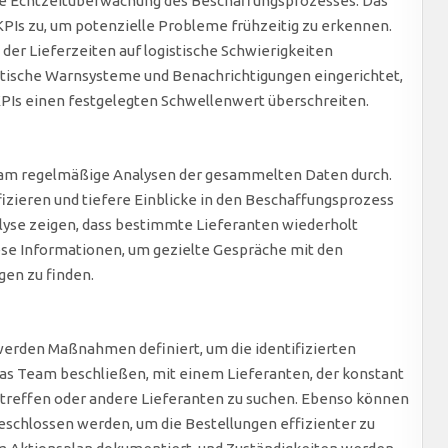
die Echtzeitüberwachung des Beschaffungsprozesses. Das
KPIs zu, um potenzielle Probleme frühzeitig zu erkennen.
 der Lieferzeiten auf logistische Schwierigkeiten
matische Warnsysteme und Benachrichtigungen eingerichtet,
PIs einen festgelegten Schwellenwert überschreiten.
eam regelmäßige Analysen der gesammelten Daten durch.
fizieren und tiefere Einblicke in den Beschaffungsprozess
lyse zeigen, dass bestimmte Lieferanten wiederholt
se Informationen, um gezielte Gespräche mit den
gen zu finden.
werden Maßnahmen definiert, um die identifizierten
s Team beschließen, mit einem Lieferanten, der konstant
zu treffen oder andere Lieferanten zu suchen. Ebenso können
chlossen werden, um die Bestellungen effizienter zu