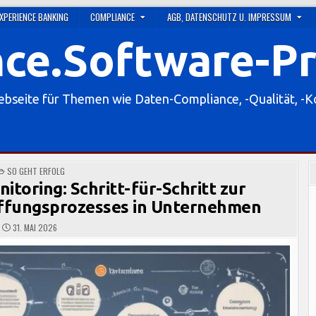
XPERIENCE BANKING
COMPLIANCE
AGB, DATENSCHUTZ U. IMPRESSUM
ce.Software-P
eite für Themen wie Daten-Compliance, -Qualität, -
POSTED
SO GEHT ERFOLG
IN
itoring: Schritt-für-Schritt zur
ffungsprozesses in Unternehmen
31. MAI 2026