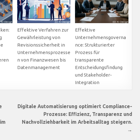
ken:
Effektive Verfahren zur
Effektive
g
Gewährleistung von
Unternehmensgoverna
he
Revisionssicherheit in
nce: Strukturierter
Unternehmensprozesse
Prozess für
eren
n von Finanzwesen bis
transparente
Datenmanagement
Entscheidungsfindung
und Stakeholder-
Integration
e
Digitale Automatisierung optimiert Compliance-
Prozesse: Effizienz, Transparenz und
 im
Nachvollziehbarkeit im Arbeitsalltag steigern.
→