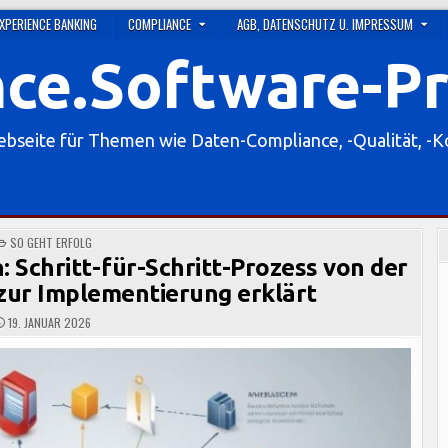
XPERIENCE BANKING
COMPLIANCE
AGB, DATENSCHUTZ U. IMPRESSUM
ce.Software-P
eite für Themen wie Daten-Compliance, -Qualität, -
POSTED
SO GEHT ERFOLG
IN
 Schritt-für-Schritt-Prozess von der
 zur Implementierung erklärt
19. JANUAR 2026