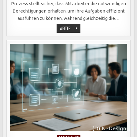
Prozess stellt sicher, dass Mitarbeiter die notwendigen
Berechtigungen erhalten, um ihre Aufgaben effizient
ausführen zu können, während gleichzeitig die…
EFFIZIENTE
WEITER ...
ROLLEN-
UND
RECHTEVERWALTUNG:
SICHERHEIT
UND
AUFGABENVERTEILUNG
IN
ORGANISATIONEN
OPTIMAL
STEUERN