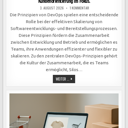
Kundenorientierung im Fokus.
ZU
3. AUGUST 2026
1 KOMMENTAR
DEVOPS-
PRINZIPIEN
Die Prinzipien von DevOps spielen eine entscheidende
OPTIMIEREN
SOFTWAREENTWICKLUNG:
Rolle bei der effektiven Skalierung von
KOLLABORATION,
AUTOMATISIERUNG,
Softwareentwicklungs- und Bereitstellungsprozessen.
AGILE
METHODEN
Diese Prinzipien fördern die Zusammenarbeit
UND
KUNDENORIENTIERUNG
zwischen Entwicklung und Betrieb und ermöglichen es
IM
FOKUS.
Teams, ihre Anwendungen effizienter und flexibler zu
skalieren. Zu den zentralen DevOps-Prinzipien gehört
die Kultur der Zusammenarbeit, die es Teams
ermöglicht, Silos…
DEVOPS-
WEITER ...
PRINZIPIEN
OPTIMIEREN
SOFTWAREENTWICKLUNG:
KOLLABORATION,
AUTOMATISIERUNG,
AGILE
METHODEN
UND
KUNDENORIENTIERUNG
IM
FOKUS.