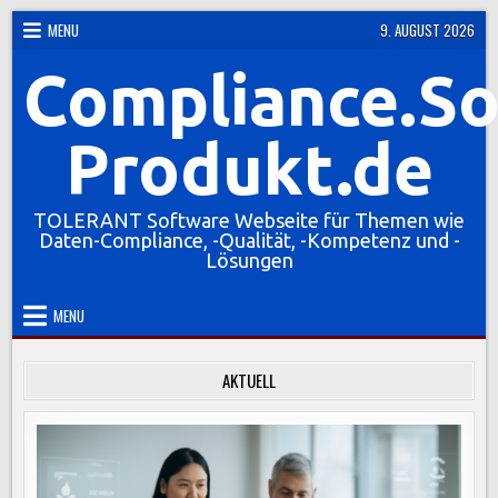
Skip
MENU
9. AUGUST 2026
to
Compliance.So
content
Produkt.de
TOLERANT Software Webseite für Themen wie
Daten-Compliance, -Qualität, -Kompetenz und -
Lösungen
MENU
AKTUELL