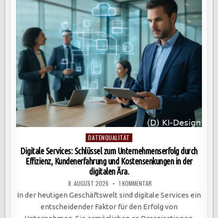
UMSETZUNG
MIT
LOW-
CODE-
PLATTFORMEN
Posted
DATENQUALITÄT
in
Digitale Services: Schlüssel zum Unternehmenserfolg durch
Effizienz, Kundenerfahrung und Kostensenkungen in der
digitalen Ära.
ZU
8. AUGUST 2026
1 KOMMENTAR
DIGITALE
SERVICES:
In der heutigen Geschäftswelt sind digitale Services ein
SCHLÜSSEL
ZUM
entscheidender Faktor für den Erfolg von
UNTERNEHMENSERFOLG
DURCH