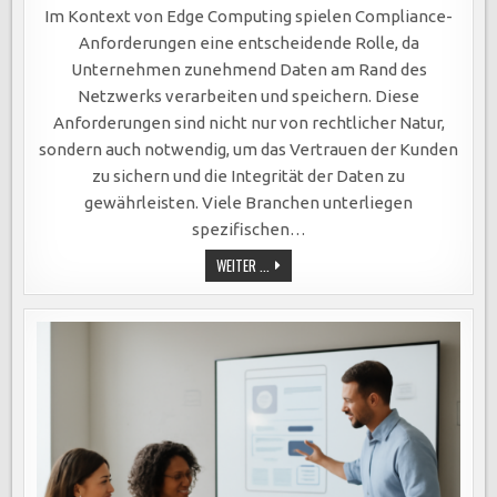
COMPLIANCE-
ANFORDERUNGEN
Im Kontext von Edge Computing spielen Compliance-
IM
EDGE
Anforderungen eine entscheidende Rolle, da
COMPUTING:
SCHLÜSSEL
Unternehmen zunehmend Daten am Rand des
ZU
DATENSCHUTZ,
Netzwerks verarbeiten und speichern. Diese
KUNDENTRUST
UND
Anforderungen sind nicht nur von rechtlicher Natur,
INTEGRER
DATENVERARBEITUNG
sondern auch notwendig, um das Vertrauen der Kunden
zu sichern und die Integrität der Daten zu
gewährleisten. Viele Branchen unterliegen
spezifischen…
COMPLIANCE-
WEITER ...
ANFORDERUNGEN
IM
EDGE
COMPUTING:
SCHLÜSSEL
ZU
DATENSCHUTZ,
KUNDENTRUST
UND
INTEGRER
DATENVERARBEITUNG