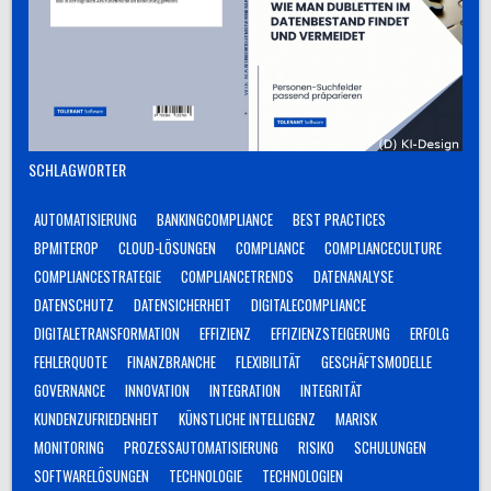
SCHLAGWÖRTER
AUTOMATISIERUNG
BANKINGCOMPLIANCE
BEST PRACTICES
BPMITEROP
CLOUD-LÖSUNGEN
COMPLIANCE
COMPLIANCECULTURE
COMPLIANCESTRATEGIE
COMPLIANCETRENDS
DATENANALYSE
DATENSCHUTZ
DATENSICHERHEIT
DIGITALECOMPLIANCE
DIGITALETRANSFORMATION
EFFIZIENZ
EFFIZIENZSTEIGERUNG
ERFOLG
FEHLERQUOTE
FINANZBRANCHE
FLEXIBILITÄT
GESCHÄFTSMODELLE
GOVERNANCE
INNOVATION
INTEGRATION
INTEGRITÄT
KUNDENZUFRIEDENHEIT
KÜNSTLICHE INTELLIGENZ
MARISK
MONITORING
PROZESSAUTOMATISIERUNG
RISIKO
SCHULUNGEN
SOFTWARELÖSUNGEN
TECHNOLOGIE
TECHNOLOGIEN