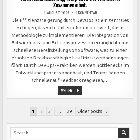
Zusammenarbeit.
ZU
1. AUGUST 2026
1 KOMMENTAR
DEVOPS
STEIGERT
Die Effizienzsteigerung durch DevOps ist ein zentrales
EFFIZIENZ:
SCHNELLERE
Anliegen, das viele Unternehmen motiviert, diese
SOFTWAREBEREITSTELLUNG
DURCH
Methodologie zu implementieren. Die Integration von
AUTOMATISIERUNG,
INTEGRATION
Entwicklungs- und Betriebsprozessen ermöglicht eine
UND
VERBESSERTE
schnellere Bereitstellung von Software, was zu einer
ZUSAMMENARBEIT.
erhöhten Reaktionsfähigkeit auf Marktveränderungen
führt. Durch DevOps-Praktiken werden Bottlenecks im
Entwicklungsprozess abgebaut, und Teams können
schneller auf Feedback reagieren,…
DEVOPS
WEITER ...
STEIGERT
EFFIZIENZ:
SCHNELLERE
SOFTWAREBEREITSTELLUNG
Seitennummerierung
DURCH
1
2
3
…
29
Older posts →
AUTOMATISIERUNG,
der
INTEGRATION
UND
Beiträge
VERBESSERTE
ZUSAMMENARBEIT.
Search
for: