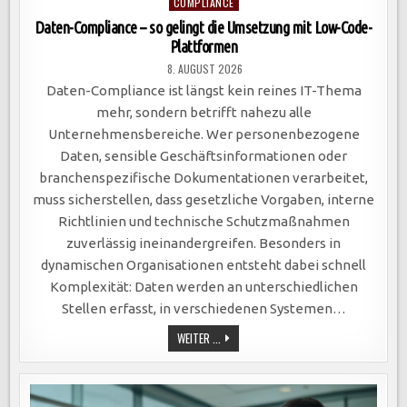
Posted
COMPLIANCE
in
Daten-Compliance – so gelingt die Umsetzung mit Low-Code-
Plattformen
8. AUGUST 2026
Daten-Compliance ist längst kein reines IT-Thema
mehr, sondern betrifft nahezu alle
Unternehmensbereiche. Wer personenbezogene
Daten, sensible Geschäftsinformationen oder
branchenspezifische Dokumentationen verarbeitet,
muss sicherstellen, dass gesetzliche Vorgaben, interne
Richtlinien und technische Schutzmaßnahmen
zuverlässig ineinandergreifen. Besonders in
dynamischen Organisationen entsteht dabei schnell
Komplexität: Daten werden an unterschiedlichen
Stellen erfasst, in verschiedenen Systemen…
DATEN-
WEITER ...
COMPLIANCE
–
SO
GELINGT
DIE