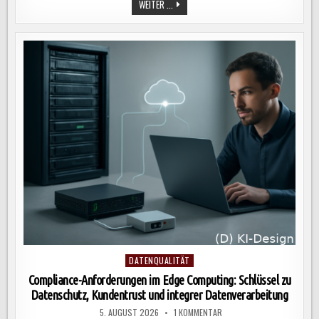
EFFIZIENTES
WEITER ...
PROZESS-
MONITORING:
SCHLÜSSEL
ZUR
KONTINUIERLICHEN
ANALYSE
UND
VERBESSERUNG
VON
GESCHÄFTSPROZESSEN
IN
UNTERNEHMEN
Posted
DATENQUALITÄT
in
Compliance-Anforderungen im Edge Computing: Schlüssel zu
Datenschutz, Kundentrust und integrer Datenverarbeitung
ZU
5. AUGUST 2026
1 KOMMENTAR