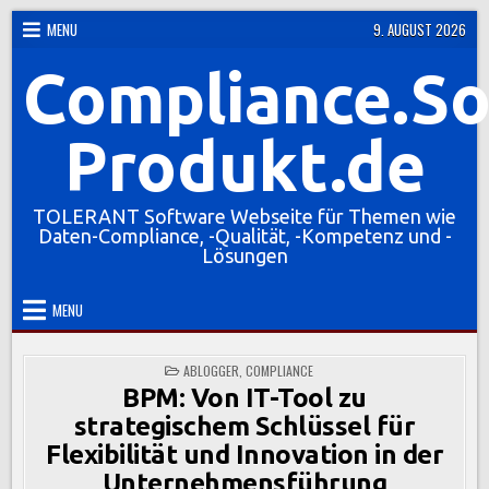
Skip
MENU
9. AUGUST 2026
to
Compliance.So
content
Produkt.de
TOLERANT Software Webseite für Themen wie
Daten-Compliance, -Qualität, -Kompetenz und -
Lösungen
MENU
POSTED
ABLOGGER
,
COMPLIANCE
IN
BPM: Von IT-Tool zu
strategischem Schlüssel für
Flexibilität und Innovation in der
Unternehmensführung