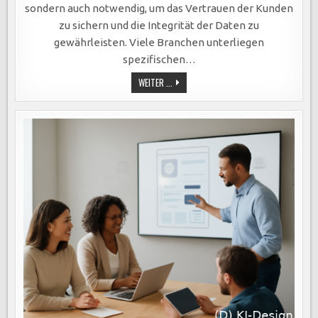
sondern auch notwendig, um das Vertrauen der Kunden
zu sichern und die Integrität der Daten zu
gewährleisten. Viele Branchen unterliegen
spezifischen…
COMPLIANCE-
WEITER ...
ANFORDERUNGEN
IM
EDGE
COMPUTING:
SCHLÜSSEL
ZU
DATENSCHUTZ,
KUNDENTRUST
UND
INTEGRER
DATENVERARBEITUNG