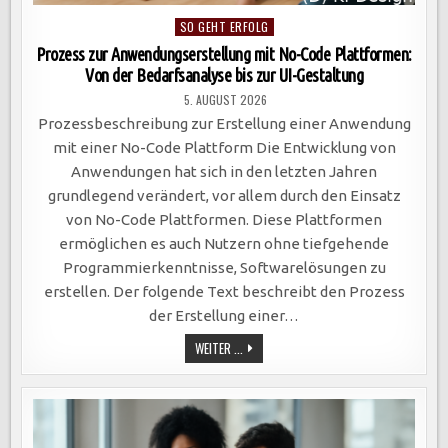
Posted
SO GEHT ERFOLG
in
Prozess zur Anwendungserstellung mit No-Code Plattformen:
Von der Bedarfsanalyse bis zur UI-Gestaltung
5. AUGUST 2026
Prozessbeschreibung zur Erstellung einer Anwendung
mit einer No-Code Plattform Die Entwicklung von
Anwendungen hat sich in den letzten Jahren
grundlegend verändert, vor allem durch den Einsatz
von No-Code Plattformen. Diese Plattformen
ermöglichen es auch Nutzern ohne tiefgehende
Programmierkenntnisse, Softwarelösungen zu
erstellen. Der folgende Text beschreibt den Prozess
der Erstellung einer…
PROZESS
WEITER ...
ZUR
ANWENDUNGSERSTELLUNG
MIT
NO-
CODE
PLATTFORMEN:
VON