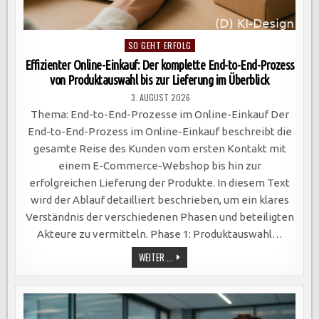
Posted
SO GEHT ERFOLG
in
Effizienter Online-Einkauf: Der komplette End-to-End-Prozess
von Produktauswahl bis zur Lieferung im Überblick
3. AUGUST 2026
Thema: End-to-End-Prozesse im Online-Einkauf Der
End-to-End-Prozess im Online-Einkauf beschreibt die
gesamte Reise des Kunden vom ersten Kontakt mit
einem E-Commerce-Webshop bis hin zur
erfolgreichen Lieferung der Produkte. In diesem Text
wird der Ablauf detailliert beschrieben, um ein klares
Verständnis der verschiedenen Phasen und beteiligten
Akteure zu vermitteln. Phase 1: Produktauswahl…
EFFIZIENTER
WEITER ...
ONLINE-
EINKAUF:
DER
KOMPLETTE
END-
TO-