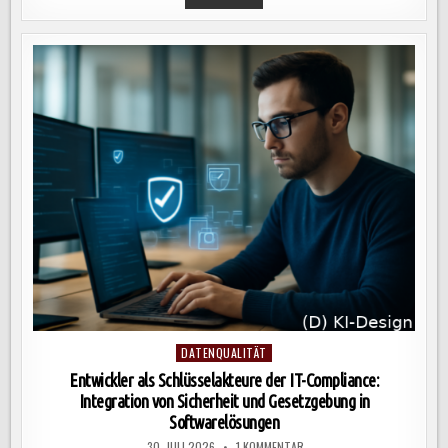
TRANSFORMATION
IM
MITTELSTAND:
SCHRITTE
ZUR
ANALYSE,
VISION
UND
STRATEGISCHEN
PLANUNG
FÜR
NACHHALTIGEN
ERFOLG
Posted
DATENQUALITÄT
in
Entwickler als Schlüsselakteure der IT-Compliance:
Integration von Sicherheit und Gesetzgebung in
Softwarelösungen
ZU
30. JULI 2026
1 KOMMENTAR