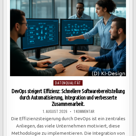
END-
PROZESS
VON
PRODUKTAUSWAHL
BIS
ZUR
LIEFERUNG
IM
ÜBERBLICK
Posted
DATENQUALITÄT
in
DevOps steigert Effizienz: Schnellere Softwarebereitstellung
durch Automatisierung, Integration und verbesserte
Zusammenarbeit.
ZU
1. AUGUST 2026
1 KOMMENTAR
DEVOPS
STEIGERT
Die Effizienzsteigerung durch DevOps ist ein zentrales
EFFIZIENZ:
SCHNELLERE
Anliegen, das viele Unternehmen motiviert, diese
SOFTWAREBEREITSTELLUNG
DURCH
Methodologie zu implementieren. Die Integration von