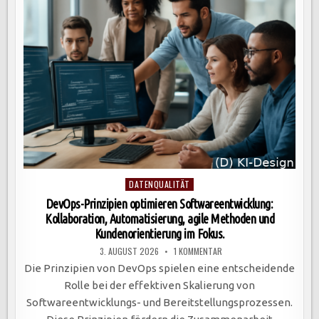
DER
BEDARFSANALYSE
BIS
ZUR
UI-
GESTALTUNG
Posted
DATENQUALITÄT
in
DevOps-Prinzipien optimieren Softwareentwicklung:
Kollaboration, Automatisierung, agile Methoden und
Kundenorientierung im Fokus.
ZU
3. AUGUST 2026
1 KOMMENTAR
DEVOPS-
PRINZIPIEN
Die Prinzipien von DevOps spielen eine entscheidende
OPTIMIEREN
SOFTWAREENTWICKLUNG:
Rolle bei der effektiven Skalierung von
KOLLABORATION,
AUTOMATISIERUNG,
Softwareentwicklungs- und Bereitstellungsprozessen.
AGILE
METHODEN