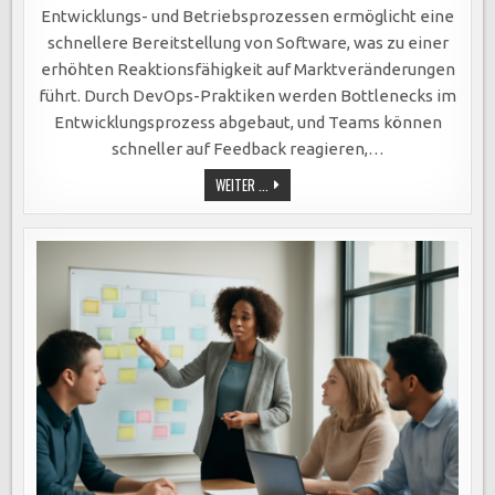
AUTOMATISIERUNG,
INTEGRATION
Entwicklungs- und Betriebsprozessen ermöglicht eine
UND
VERBESSERTE
schnellere Bereitstellung von Software, was zu einer
ZUSAMMENARBEIT.
erhöhten Reaktionsfähigkeit auf Marktveränderungen
führt. Durch DevOps-Praktiken werden Bottlenecks im
Entwicklungsprozess abgebaut, und Teams können
schneller auf Feedback reagieren,…
DEVOPS
WEITER ...
STEIGERT
EFFIZIENZ:
SCHNELLERE
SOFTWAREBEREITSTELLUNG
DURCH
AUTOMATISIERUNG,
INTEGRATION
UND
VERBESSERTE
ZUSAMMENARBEIT.