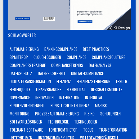
SCHLAGWÖRTER
AUTOMATISIERUNG
BANKINGCOMPLIANCE
BEST PRACTICES
BPMITEROP
CLOUD-LÖSUNGEN
COMPLIANCE
COMPLIANCECULTURE
COMPLIANCESTRATEGIE
COMPLIANCETRENDS
DATENANALYSE
DATENSCHUTZ
DATENSICHERHEIT
DIGITALECOMPLIANCE
DIGITALETRANSFORMATION
EFFIZIENZ
EFFIZIENZSTEIGERUNG
ERFOLG
FEHLERQUOTE
FINANZBRANCHE
FLEXIBILITÄT
GESCHÄFTSMODELLE
GOVERNANCE
INNOVATION
INTEGRATION
INTEGRITÄT
KUNDENZUFRIEDENHEIT
KÜNSTLICHE INTELLIGENZ
MARISK
MONITORING
PROZESSAUTOMATISIERUNG
RISIKO
SCHULUNGEN
SOFTWARELÖSUNGEN
TECHNOLOGIE
TECHNOLOGIEN
TOLERANT SOFTWARE
TONEFROMTHETOP
TOOLS
TRANSFORMATION
UNTERNEHMEN
UNTERNEHMENSKULTUR
WETTBEWERBSFÄHIGKEIT