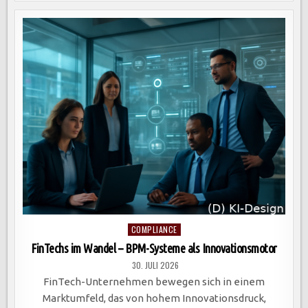
EINES
NEUEN
KUNDENANFRAGEPROZESSES
IM
MITTELSTAND
ZUR
STEIGERUNG
DER
Posted
COMPLIANCE
in
FinTechs im Wandel – BPM-Systeme als Innovationsmotor
30. JULI 2026
FinTech-Unternehmen bewegen sich in einem
Marktumfeld, das von hohem Innovationsdruck,