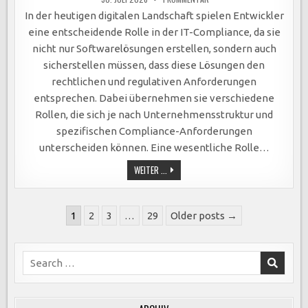
ENTWICKLER
ALS
In der heutigen digitalen Landschaft spielen Entwickler
SCHLÜSSELAKTEURE
DER
eine entscheidende Rolle in der IT-Compliance, da sie
IT-
COMPLIANCE:
nicht nur Softwarelösungen erstellen, sondern auch
INTEGRATION
VON
sicherstellen müssen, dass diese Lösungen den
SICHERHEIT
UND
rechtlichen und regulativen Anforderungen
GESETZGEBUNG
IN
entsprechen. Dabei übernehmen sie verschiedene
SOFTWARELÖSUNGEN
Rollen, die sich je nach Unternehmensstruktur und
spezifischen Compliance-Anforderungen
unterscheiden können. Eine wesentliche Rolle…
ENTWICKLER
WEITER ...
ALS
SCHLÜSSELAKTEURE
DER
IT-
Seitennummerierung
COMPLIANCE:
1
2
3
…
29
Older posts →
INTEGRATION
der
VON
SICHERHEIT
Beiträge
UND
GESETZGEBUNG
Search
IN
for:
SOFTWARELÖSUNGEN