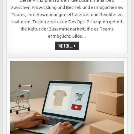
Diese Prinzipien fördern die Zusammenarbeit
UND
KUNDENORIENTIERUNG
zwischen Entwicklung und Betrieb und ermöglichen es
IM
FOKUS.
Teams, ihre Anwendungen effizienter und flexibler zu
skalieren. Zu den zentralen DevOps-Prinzipien gehört
die Kultur der Zusammenarbeit, die es Teams
ermöglicht, Silos…
DEVOPS-
WEITER ...
PRINZIPIEN
OPTIMIEREN
SOFTWAREENTWICKLUNG:
KOLLABORATION,
AUTOMATISIERUNG,
AGILE
METHODEN
UND
KUNDENORIENTIERUNG
IM
FOKUS.