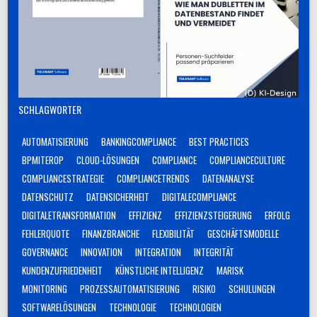
SCHLAGWÖRTER
AUTOMATISIERUNG
BANKINGCOMPLIANCE
BEST PRACTICES
BPMITEROP
CLOUD-LÖSUNGEN
COMPLIANCE
COMPLIANCECULTURE
COMPLIANCESTRATEGIE
COMPLIANCETRENDS
DATENANALYSE
DATENSCHUTZ
DATENSICHERHEIT
DIGITALECOMPLIANCE
DIGITALETRANSFORMATION
EFFIZIENZ
EFFIZIENZSTEIGERUNG
ERFOLG
FEHLERQUOTE
FINANZBRANCHE
FLEXIBILITÄT
GESCHÄFTSMODELLE
GOVERNANCE
INNOVATION
INTEGRATION
INTEGRITÄT
KUNDENZUFRIEDENHEIT
KÜNSTLICHE INTELLIGENZ
MARISK
MONITORING
PROZESSAUTOMATISIERUNG
RISIKO
SCHULUNGEN
SOFTWARELÖSUNGEN
TECHNOLOGIE
TECHNOLOGIEN