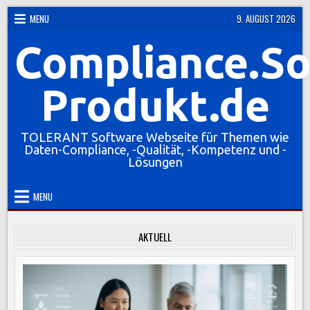
Skip
MENU
9. AUGUST 2026
to
Compliance.So
content
Produkt.de
TOLERANT Software Webseite für Themen wie
Daten-Compliance, -Qualität, -Kompetenz und -
Lösungen
MENU
AKTUELL