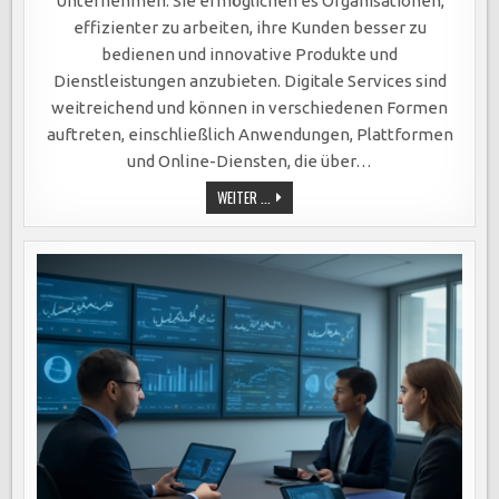
Unternehmen. Sie ermöglichen es Organisationen,
EFFIZIENZ,
KUNDENERFAHRUNG
effizienter zu arbeiten, ihre Kunden besser zu
UND
KOSTENSENKUNGEN
bedienen und innovative Produkte und
IN
DER
Dienstleistungen anzubieten. Digitale Services sind
DIGITALEN
ÄRA.
weitreichend und können in verschiedenen Formen
auftreten, einschließlich Anwendungen, Plattformen
und Online-Diensten, die über…
DIGITALE
WEITER ...
SERVICES:
SCHLÜSSEL
ZUM
UNTERNEHMENSERFOLG
DURCH
EFFIZIENZ,
KUNDENERFAHRUNG
UND
KOSTENSENKUNGEN
IN
DER
DIGITALEN
ÄRA.