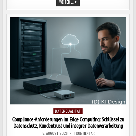
EFFIZIENTES
WEITER ...
PROZESS-
MONITORING:
SCHLÜSSEL
ZUR
KONTINUIERLICHEN
ANALYSE
UND
VERBESSERUNG
VON
GESCHÄFTSPROZESSEN
IN
UNTERNEHMEN
Posted
DATENQUALITÄT
in
Compliance-Anforderungen im Edge Computing: Schlüssel zu
Datenschutz, Kundentrust und integrer Datenverarbeitung
ZU
5. AUGUST 2026
1 KOMMENTAR