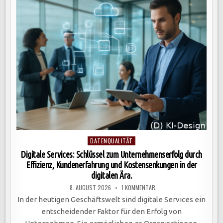
UMSETZUNG
MIT
LOW-
CODE-
PLATTFORMEN
Posted
DATENQUALITÄT
in
Digitale Services: Schlüssel zum Unternehmenserfolg durch
Effizienz, Kundenerfahrung und Kostensenkungen in der
digitalen Ära.
ZU
8. AUGUST 2026
1 KOMMENTAR
DIGITALE
SERVICES:
In der heutigen Geschäftswelt sind digitale Services ein
SCHLÜSSEL
ZUM
entscheidender Faktor für den Erfolg von
UNTERNEHMENSERFOLG
DURCH