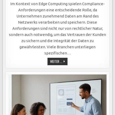
COMPLIANCE-
ANFORDERUNGEN
Im Kontext von Edge Computing spielen Compliance-
IM
EDGE
Anforderungen eine entscheidende Rolle, da
COMPUTING:
SCHLÜSSEL
Unternehmen zunehmend Daten am Rand des
ZU
DATENSCHUTZ,
Netzwerks verarbeiten und speichern. Diese
KUNDENTRUST
UND
Anforderungen sind nicht nur von rechtlicher Natur,
INTEGRER
DATENVERARBEITUNG
sondern auch notwendig, um das Vertrauen der Kunden
zu sichern und die Integrität der Daten zu
gewährleisten. Viele Branchen unterliegen
spezifischen…
COMPLIANCE-
WEITER ...
ANFORDERUNGEN
IM
EDGE
COMPUTING:
SCHLÜSSEL
ZU
DATENSCHUTZ,
KUNDENTRUST
UND
INTEGRER
DATENVERARBEITUNG