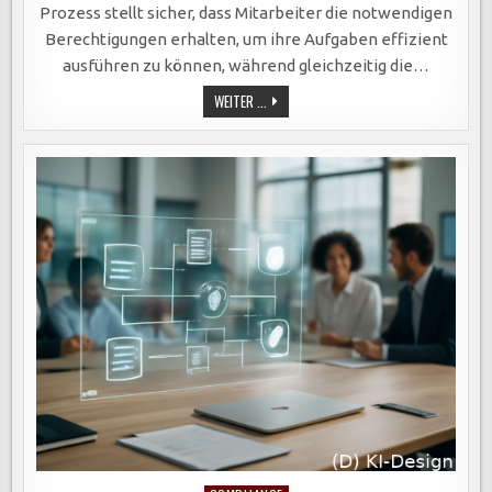
Prozess stellt sicher, dass Mitarbeiter die notwendigen
Berechtigungen erhalten, um ihre Aufgaben effizient
ausführen zu können, während gleichzeitig die…
EFFIZIENTE
WEITER ...
ROLLEN-
UND
RECHTEVERWALTUNG:
SICHERER
ZUGANG
ZU
SENSIBLEN
DATEN
IN
ORGANISATIONEN
GEWÄHRLEISTEN