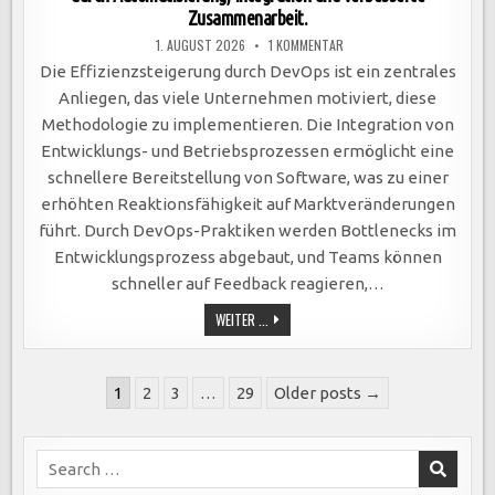
Zusammenarbeit.
ZU
1. AUGUST 2026
1 KOMMENTAR
DEVOPS
STEIGERT
Die Effizienzsteigerung durch DevOps ist ein zentrales
EFFIZIENZ:
SCHNELLERE
Anliegen, das viele Unternehmen motiviert, diese
SOFTWAREBEREITSTELLUNG
DURCH
Methodologie zu implementieren. Die Integration von
AUTOMATISIERUNG,
INTEGRATION
Entwicklungs- und Betriebsprozessen ermöglicht eine
UND
VERBESSERTE
schnellere Bereitstellung von Software, was zu einer
ZUSAMMENARBEIT.
erhöhten Reaktionsfähigkeit auf Marktveränderungen
führt. Durch DevOps-Praktiken werden Bottlenecks im
Entwicklungsprozess abgebaut, und Teams können
schneller auf Feedback reagieren,…
DEVOPS
WEITER ...
STEIGERT
EFFIZIENZ:
SCHNELLERE
SOFTWAREBEREITSTELLUNG
Seitennummerierung
DURCH
1
2
3
…
29
Older posts →
AUTOMATISIERUNG,
der
INTEGRATION
UND
Beiträge
VERBESSERTE
ZUSAMMENARBEIT.
Search
for: