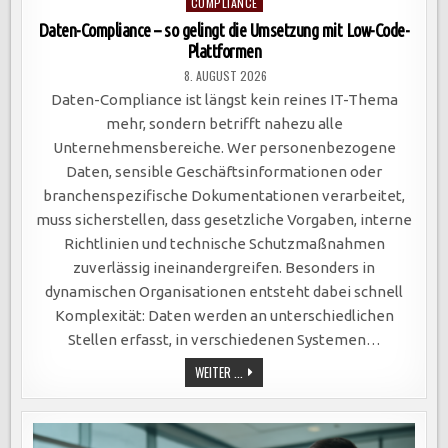
Posted
COMPLIANCE
in
Daten-Compliance – so gelingt die Umsetzung mit Low-Code-
Plattformen
8. AUGUST 2026
Daten-Compliance ist längst kein reines IT-Thema
mehr, sondern betrifft nahezu alle
Unternehmensbereiche. Wer personenbezogene
Daten, sensible Geschäftsinformationen oder
branchenspezifische Dokumentationen verarbeitet,
muss sicherstellen, dass gesetzliche Vorgaben, interne
Richtlinien und technische Schutzmaßnahmen
zuverlässig ineinandergreifen. Besonders in
dynamischen Organisationen entsteht dabei schnell
Komplexität: Daten werden an unterschiedlichen
Stellen erfasst, in verschiedenen Systemen…
DATEN-
WEITER ...
COMPLIANCE
–
SO
GELINGT
DIE