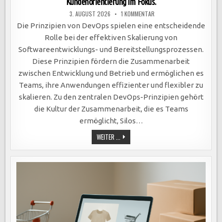
Kundenorientierung im Fokus.
ZU
3. AUGUST 2026
1 KOMMENTAR
DEVOPS-
PRINZIPIEN
Die Prinzipien von DevOps spielen eine entscheidende
OPTIMIEREN
SOFTWAREENTWICKLUNG:
Rolle bei der effektiven Skalierung von
KOLLABORATION,
AUTOMATISIERUNG,
Softwareentwicklungs- und Bereitstellungsprozessen.
AGILE
METHODEN
Diese Prinzipien fördern die Zusammenarbeit
UND
KUNDENORIENTIERUNG
zwischen Entwicklung und Betrieb und ermöglichen es
IM
FOKUS.
Teams, ihre Anwendungen effizienter und flexibler zu
skalieren. Zu den zentralen DevOps-Prinzipien gehört
die Kultur der Zusammenarbeit, die es Teams
ermöglicht, Silos…
DEVOPS-
WEITER ...
PRINZIPIEN
OPTIMIEREN
SOFTWAREENTWICKLUNG:
KOLLABORATION,
AUTOMATISIERUNG,
AGILE
METHODEN
UND
KUNDENORIENTIERUNG
IM
FOKUS.