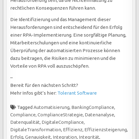
Herausforderung sein, da die Nichteinhaltung zu
rechtlichen Konsequenzen führen kann.
Die Identifizierung und das Management dieser
Herausforderungen sind entscheidend für den Erfolg
einer RPA-Implementierung. Eine sorgfältige Planung,
Mitarbeiterschulungen und eine kontinuierliche
Überprüfung der automatisierten Prozesse können
dazu beitragen, die Risiken zu minimieren und die
Vorteile von RPA voll auszuschöpfen.
–
Bereit für den nächsten Schritt?
Mehr Infos gibt’s hier:
Tolerant Software
Tagged
Automatisierung
,
BankingCompliance
,
Compliance
,
ComplianceStrategie
,
Datenanalyse
,
Datenqualität
,
DigitaleCompliance
,
DigitaleTransformation
,
Effizienz
,
Effizienzsteigerung
,
Erfolg
,
Genauigkeit
,
Integration
,
Integrität
,