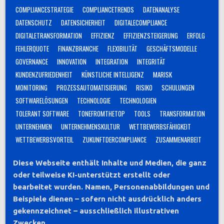
COMPLIANCESTRATEGIE
COMPLIANCETRENDS
DATENANALYSE
DATENSCHUTZ
DATENSICHERHEIT
DIGITALECOMPLIANCE
DIGITALETRANSFORMATION
EFFIZIENZ
EFFIZIENZSTEIGERUNG
ERFOLG
FEHLERQUOTE
FINANZBRANCHE
FLEXIBILITÄT
GESCHÄFTSMODELLE
GOVERNANCE
INNOVATION
INTEGRATION
INTEGRITÄT
KUNDENZUFRIEDENHEIT
KÜNSTLICHE INTELLIGENZ
MARISK
MONITORING
PROZESSAUTOMATISIERUNG
RISIKO
SCHULUNGEN
SOFTWARELÖSUNGEN
TECHNOLOGIE
TECHNOLOGIEN
TOLERANT SOFTWARE
TONEFROMTHETOP
TOOLS
TRANSFORMATION
UNTERNEHMEN
UNTERNEHMENSKULTUR
WETTBEWERBSFÄHIGKEIT
WETTBEWERBSVORTEIL
ZUKUNFTDERCOMPLIANCE
ZUSAMMENARBEIT
Diese Webseite enthält Inhalte und Medien, die ganz
oder teilweise KI-unterstützt erstellt oder
bearbeitet wurden. Namen, Personenabbildungen und
Beispiele dienen – sofern nicht ausdrücklich anders
gekennzeichnet – ausschließlich illustrativen
Zwecken.