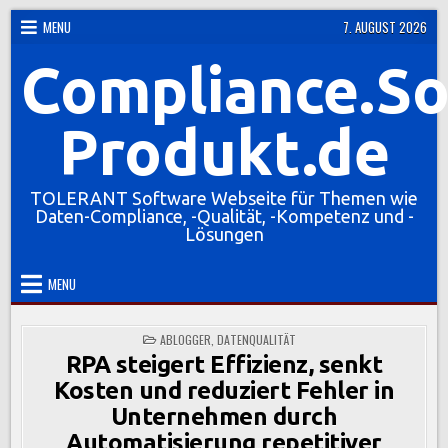
Skip
MENU
7. AUGUST 2026
to
Compliance.So
content
Produkt.de
TOLERANT Software Webseite für Themen wie
Daten-Compliance, -Qualität, -Kompetenz und -
Lösungen
MENU
POSTED
ABLOGGER
,
DATENQUALITÄT
IN
RPA steigert Effizienz, senkt
Kosten und reduziert Fehler in
Unternehmen durch
Automatisierung repetitiver