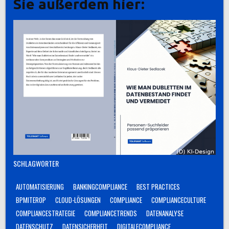
Sie außerdem hier:
SCHLAGWÖRTER
AUTOMATISIERUNG
BANKINGCOMPLIANCE
BEST PRACTICES
BPMITEROP
CLOUD-LÖSUNGEN
COMPLIANCE
COMPLIANCECULTURE
COMPLIANCESTRATEGIE
COMPLIANCETRENDS
DATENANALYSE
DATENSCHUTZ
DATENSICHERHEIT
DIGITALECOMPLIANCE