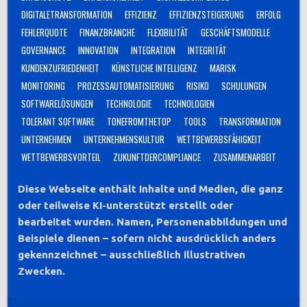
DIGITALETRANSFORMATION
EFFIZIENZ
EFFIZIENZSTEIGERUNG
ERFOLG
FEHLERQUOTE
FINANZBRANCHE
FLEXIBILITÄT
GESCHÄFTSMODELLE
GOVERNANCE
INNOVATION
INTEGRATION
INTEGRITÄT
KUNDENZUFRIEDENHEIT
KÜNSTLICHE INTELLIGENZ
MARISK
MONITORING
PROZESSAUTOMATISIERUNG
RISIKO
SCHULUNGEN
SOFTWARELÖSUNGEN
TECHNOLOGIE
TECHNOLOGIEN
TOLERANT SOFTWARE
TONEFROMTHETOP
TOOLS
TRANSFORMATION
UNTERNEHMEN
UNTERNEHMENSKULTUR
WETTBEWERBSFÄHIGKEIT
WETTBEWERBSVORTEIL
ZUKUNFTDERCOMPLIANCE
ZUSAMMENARBEIT
Diese Webseite enthält Inhalte und Medien, die ganz
oder teilweise KI-unterstützt erstellt oder
bearbeitet wurden. Namen, Personenabbildungen und
Beispiele dienen – sofern nicht ausdrücklich anders
gekennzeichnet – ausschließlich illustrativen
Zwecken.