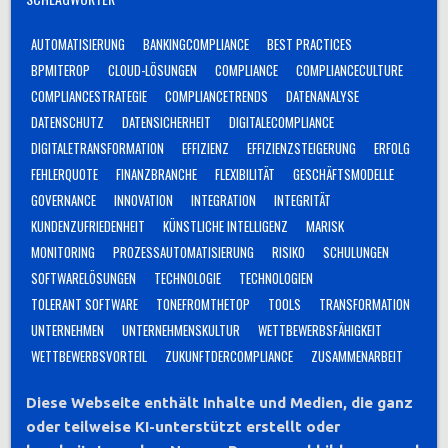
AUTOMATISIERUNG
BANKINGCOMPLIANCE
BEST PRACTICES
BPMITEROP
CLOUD-LÖSUNGEN
COMPLIANCE
COMPLIANCECULTURE
COMPLIANCESTRATEGIE
COMPLIANCETRENDS
DATENANALYSE
DATENSCHUTZ
DATENSICHERHEIT
DIGITALECOMPLIANCE
DIGITALETRANSFORMATION
EFFIZIENZ
EFFIZIENZSTEIGERUNG
ERFOLG
FEHLERQUOTE
FINANZBRANCHE
FLEXIBILITÄT
GESCHÄFTSMODELLE
GOVERNANCE
INNOVATION
INTEGRATION
INTEGRITÄT
KUNDENZUFRIEDENHEIT
KÜNSTLICHE INTELLIGENZ
MARISK
MONITORING
PROZESSAUTOMATISIERUNG
RISIKO
SCHULUNGEN
SOFTWARELÖSUNGEN
TECHNOLOGIE
TECHNOLOGIEN
TOLERANT SOFTWARE
TONEFROMTHETOP
TOOLS
TRANSFORMATION
UNTERNEHMEN
UNTERNEHMENSKULTUR
WETTBEWERBSFÄHIGKEIT
WETTBEWERBSVORTEIL
ZUKUNFTDERCOMPLIANCE
ZUSAMMENARBEIT
Diese Webseite enthält Inhalte und Medien, die ganz
oder teilweise KI-unterstützt erstellt oder