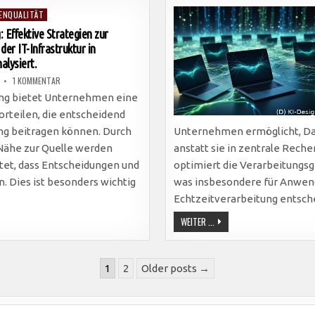
REVOLUTIONIERT
ENQUALITÄT
DIGITALE
SERVICES
 Effektive Strategien zur
UND
STEIGERT
er IT-Infrastruktur in
EFFIZIENZ
IN
lysiert.
ECHTZEITANWENDUNGEN.
ZU
1 KOMMENTAR
EDGE
COMPUTING:
ng bietet Unternehmen eine
EFFEKTIVE
STRATEGIEN
orteilen, die entscheidend
ZUR
MODERNISIERUNG
ng beitragen können. Durch
Unternehmen ermöglicht, Dat
DER
IT-
 Nähe zur Quelle werden
anstatt sie in zentrale Rech
INFRASTRUKTUR
IN
utet, dass Entscheidungen und
optimiert die Verarbeitungs
UNTERNEHMEN
ANALYSIERT.
. Dies ist besonders wichtig
was insbesondere für Anwen
Echtzeitverarbeitung entsch
IT-
WEITER ...
ABTEILUNGEN:
WIE
EDGE
COMPUTING
ZUR
1
2
Older posts →
AUFLÖSUNG
VON
SILOS
BEITRÄGT
UND