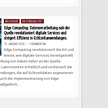
Posted
ABLOGGER
DATENQUALITÄT
in
Edge Computing: Datenverarbeitung nah der
Quelle revolutioniert digitale Services und
steigert Effizienz in Echtzeitanwendungen.
ZU
15. JANUAR 2026
1 KOMMENTAR
EDGE
COMPUTING:
Edge Computing revolutioniert die Art und
DATENVERARBEITUNG
NAH
Weise, wie digitale Services bereitgestellt
DER
QUELLE
eitung von Daten näher an der Quelle
REVOLUTIONIERT
DIGITALE
ie Latenzzeiten erheblich und verbessert die
SERVICES
UND
ndungen, die auf Echtzeitdaten angewiesen
STEIGERT
EFFIZIENZ
urch die Implementierung von Edge
IN
ECHTZEITANWENDUNGEN.
 maßgeblich…