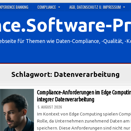
XPERIENCE BANKING
COMPLIANCE
AGB, DATENSCHUTZ U. IMPRESSUM
ce.Software-P
eite für Themen wie Daten-Compliance, -Qualität, -
Schlagwort:
Datenverarbeitung
Compliance-Anforderungen im Edge Computing:
integrer Datenverarbeitung
5. AUGUST 2026
Im Kontext von Edge Computing spielen Comp
Rolle, da Unternehmen zunehmend Daten am R
speichern. Diese Anforderungen sind nicht nur 