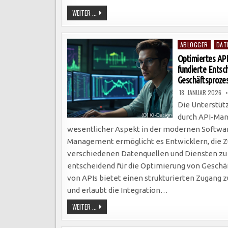
IT-
WEITER ...
COMPLIANCE
SICHERT
UNTERNEHMENSAUTOMATISIERUNG:
EFFIZIENZ
Posted
STEIGERN
ABLOGGER
DAT
UND
in
RISIKEN
Optimiertes API
MINIMIEREN
fundierte Entsc
DURCH
DOKUMENTIERTE
Geschäftsprozes
PROZESSE.
18. JANUAR 2026
Die Unterstüt
durch API-Man
wesentlicher Aspekt in der modernen Softwar
Management ermöglicht es Entwicklern, di
verschiedenen Datenquellen und Diensten zu
entscheidend für die Optimierung von Geschäf
von APIs bietet einen strukturierten Zugang 
und erlaubt die Integration…
OPTIMIERTES
WEITER ...
API-
MANAGEMENT:
SCHLÜSSEL