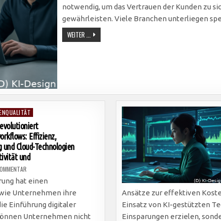
notwendig, um das Vertrauen der Kunden zu sic
gewährleisten. Viele Branchen unterliegen sp
COMPLIANCE-
WEITER ...
ANFORDERUNGEN
IM
EDGE
COMPUTING:
SCHLÜSSEL
ZU
DATENSCHUTZ,
KUNDENTRUST
UND
INTEGRER
DATENVERARBEITUNG
ENQUALITÄT
revolutioniert
kflows: Effizienz,
 und Cloud-Technologien
ivität und
ZU
KOMMENTAR
DIGITALISIERUNG
REVOLUTIONIERT
erung hat einen
UNTERNEHMENSWORKFLOWS:
EFFIZIENZ,
e, wie Unternehmen ihre
Ansätze zur effektiven Kos
AUTOMATISIERUNG
UND
e Einführung digitaler
Einsatz von KI-gestützten T
CLOUD-
TECHNOLOGIEN
 können Unternehmen nicht
Einsparungen erzielen, sonder