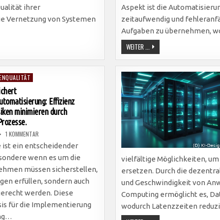
ERHÖHEN
PRODUKTIVITÄT
ualität ihrer
Aspekt ist die Automatisierun
UND
Die Vernetzung von Systemen
zeitaufwendig und fehleranfä
Aufgaben zu übernehmen, 
KÜNSTLICHE
WEITER ...
INTELLIGENZ:
EFFIZIENTE
KOSTENOPTIMIERUNG
UND
ENQUALITÄT
RESSOURCENMANAGEMENT
IN
ichert
UNTERNEHMEN
DURCH
omatisierung: Effizienz
AUTOMATISIERUNG
UND
siken minimieren durch
PRÄDIKTIVE
Prozesse.
ZU
1 KOMMENTAR
IT-
COMPLIANCE
 ist ein entscheidender
SICHERT
UNTERNEHMENSAUTOMATISIERUNG:
sondere wenn es um die
vielfältige Möglichkeiten, 
EFFIZIENZ
STEIGERN
ehmen müssen sicherstellen,
ersetzen. Durch die dezentra
UND
RISIKEN
ngen erfüllen, sondern auch
und Geschwindigkeit von Anw
MINIMIEREN
DURCH
gerecht werden. Diese
Computing ermöglicht es, Da
DOKUMENTIERTE
PROZESSE.
is für die Implementierung
wodurch Latenzzeiten reduzi
ung…