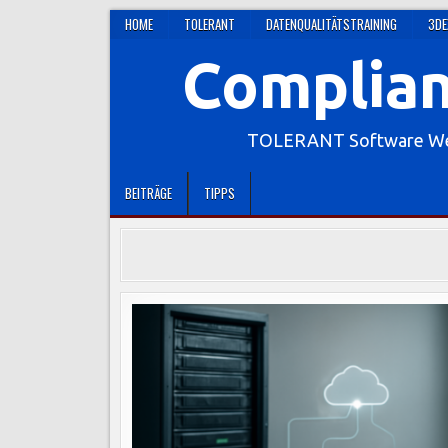
Skip
HOME
TOLERANT
DATENQUALITÄTSTRAINING
3DE
to
Complian
content
TOLERANT Software Webs
BEITRÄGE
TIPPS