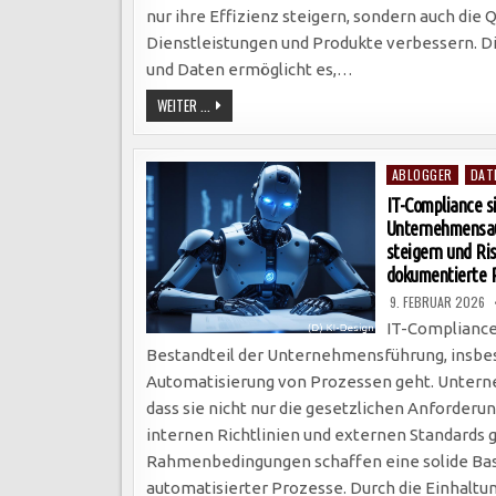
nur ihre Effizienz steigern, sondern auch die Q
Dienstleistungen und Produkte verbessern. 
und Daten ermöglicht es,…
DIGITALISIERUNG
WEITER ...
REVOLUTIONIERT
UNTERNEHMENSWORKFLOWS:
EFFIZIENZ,
AUTOMATISIERUNG
Posted
UND
ABLOGGER
DAT
CLOUD-
in
TECHNOLOGIEN
IT-Compliance s
ERHÖHEN
Unternehmensaut
PRODUKTIVITÄT
UND
steigern und Ri
dokumentierte 
9. FEBRUAR 2026
IT-Compliance
Bestandteil der Unternehmensführung, insbe
Automatisierung von Prozessen geht. Untern
dass sie nicht nur die gesetzlichen Anforderu
internen Richtlinien und externen Standards 
Rahmenbedingungen schaffen eine solide Bas
automatisierter Prozesse. Durch die Einhalt